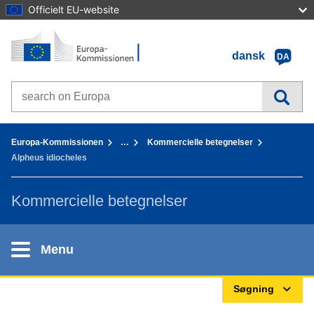
Officielt EU-website
Forside - Europa-Kommissionen
Gå til indhold
dansk
DA
Search on Europa websites
You are here:
Europa-Kommissionen
…
Kommercielle betegnelser
Alpheus idiocheles
Kommercielle betegnelser
Menu
Søgning