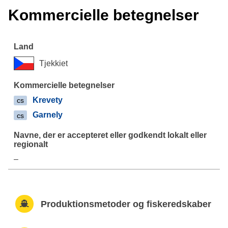
Kommercielle betegnelser
Tjekkiet
Krevety
cs
Garnely
cs
–
Produktionsmetoder og fiskeredskaber