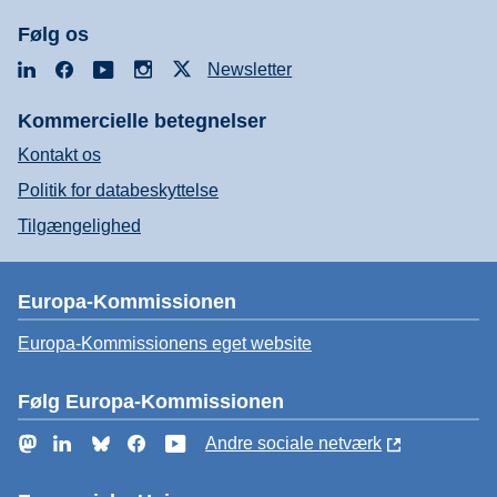
Følg os
LinkedIn
Facebook
YouTube
Instagram
X
Newsletter
Kommercielle betegnelser
Kontakt os
Politik for databeskyttelse
Tilgængelighed
Europa-Kommissionen
Europa-Kommissionens eget website
Følg Europa-Kommissionen
Mastodon
LinkedIn
Bluesky
Facebook
YouTube
Andre sociale netværk