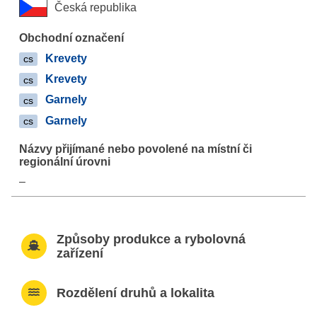
Česká republika
Krevety
cs
Krevety
cs
Garnely
cs
Garnely
cs
–
Způsoby produkce a rybolovná
zařízení
Rozdělení druhů a lokalita