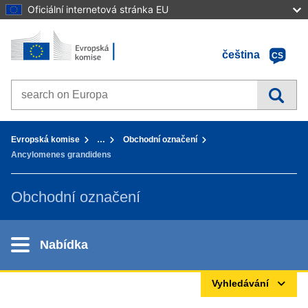
Oficiální internetová stránka EU
Home - Evropská komise
Přejít k obsahu
čeština
CS
Search on Europa websites
You are here:
Evropská komise
…
Obchodní označení
Ancylomenes grandidens
Obchodní označení
Nabídka
Vyhledávání