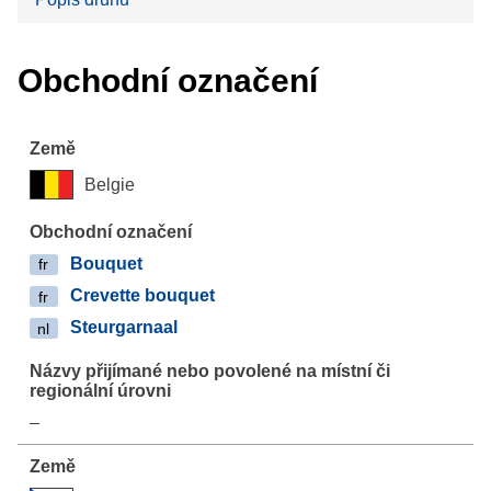
Obchodní označení
Belgie
Bouquet
fr
Crevette bouquet
fr
Steurgarnaal
nl
–