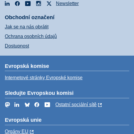
LinkedIn
Facebook
YouTube
Instagram
X
Newsletter
Obchodní označení
Jak se na nás obrátit
Ochrana osobních údajů
Dostupnost
Evropská komise
Internetové stránky Evropské komise
Sledujte Evropskou komisi
Mastodon
LinkedIn
Bluesky
Facebook
YouTube
Ostatní sociální sítě
Evropská unie
Orgány EU