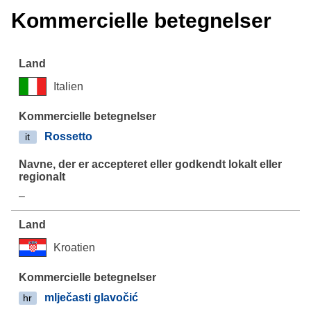
Kommercielle betegnelser
Italien
Rossetto
it
–
Kroatien
mlječasti glavočić
hr