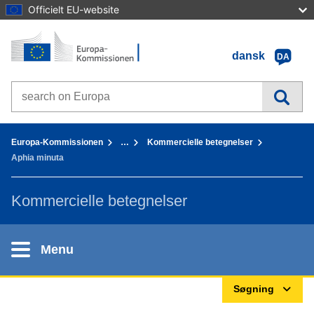
Officielt EU-website
Forside - Europa-Kommissionen
Gå til indhold
dansk
DA
Search on Europa websites
You are here:
Europa-Kommissionen
…
Kommercielle betegnelser
Aphia minuta
Kommercielle betegnelser
Menu
Søgning