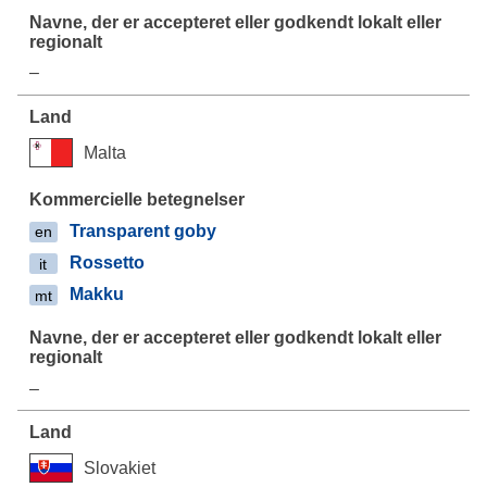
–
Malta
Transparent goby
en
Rossetto
it
Makku
mt
–
Slovakiet