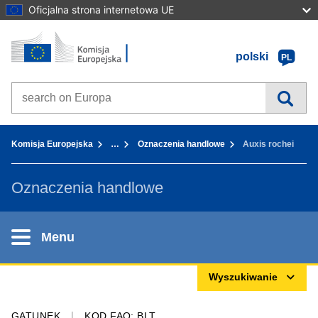
Oficjalna strona internetowa UE
Strona główna - Komisja Europejska
Przejdź do zawartości
polski
PL
Search on Europa websites
You are here:
Komisja Europejska
…
Oznaczenia handlowe
Auxis rochei
Oznaczenia handlowe
Menu
Wyszukiwanie
GATUNEK
KOD FAO: BLT