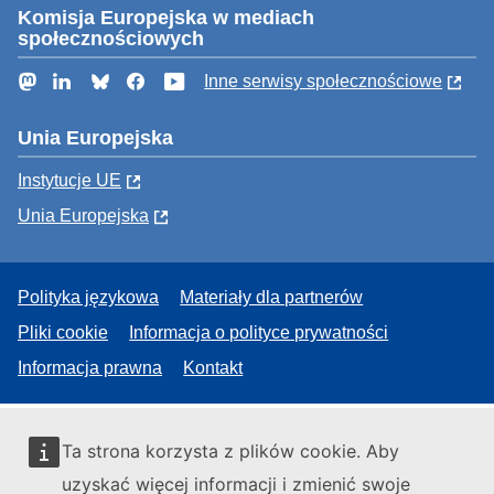
Komisja Europejska w mediach
społecznościowych
Mastodon
LinkedIn
Bluesky
Facebook
YouTube
Inne serwisy społecznościowe
Unia Europejska
Instytucje UE
Unia Europejska
Polityka językowa
Materiały dla partnerów
Pliki cookie
Informacja o polityce prywatności
Informacja prawna
Kontakt
Ta strona korzysta z plików cookie. Aby
uzyskać więcej informacji i zmienić swoje