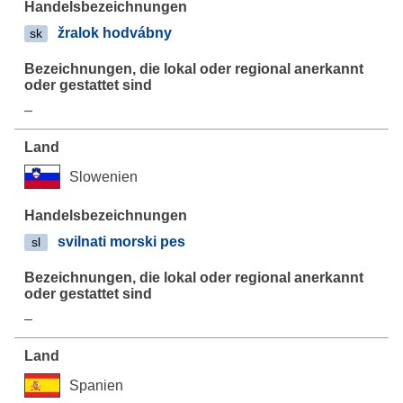
žralok hodvábny
sk
–
Slowenien
svilnati morski pes
sl
–
Spanien