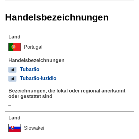
Handelsbezeichnungen
Portugal
Tubarão
pt
Tubarão-luzidio
pt
–
Slowakei