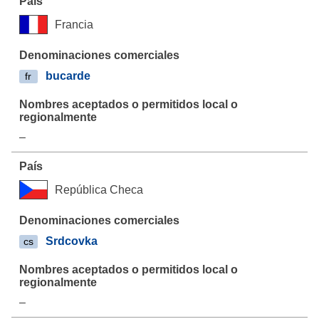
Francia
bucarde
fr
–
República Checa
Srdcovka
cs
–