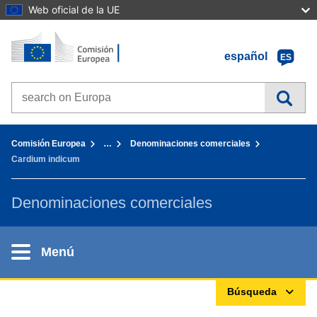
Web oficial de la UE
Inicio - Comisión Europea
Ir al contenido
español
ES
Search on Europa websites
You are here:
Comisión Europea
…
Denominaciones comerciales
Cardium indicum
Denominaciones comerciales
Menú
Búsqueda