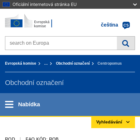
Oficiální internetová stránka EU
Home - Evropská komise
Přejít k obsahu
čeština
CS
Search on Europa websites
You are here:
Evropská komise
…
Obchodní označení
Centropomus
Obchodní označení
Nabídka
Vyhledávání
ROD
FAO KÓD: ROB