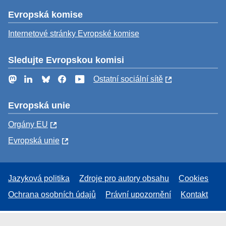
Evropská komise
Internetové stránky Evropské komise
Sledujte Evropskou komisi
Mastodon
LinkedIn
Bluesky
Facebook
YouTube
Ostatní sociální sítě
Evropská unie
Orgány EU
Evropská unie
Jazyková politika
Zdroje pro autory obsahu
Cookies
Ochrana osobních údajů
Právní upozornění
Kontakt