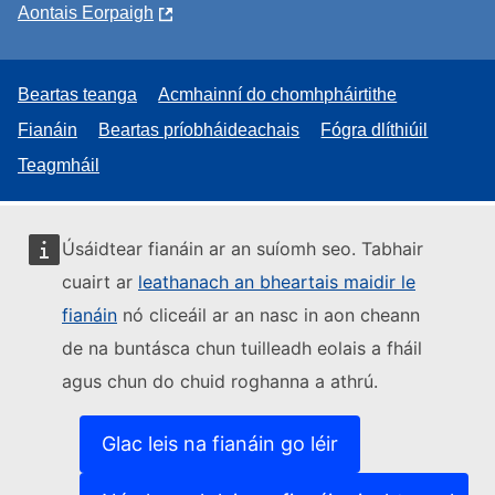
Aontais Eorpaigh
Beartas teanga
Acmhainní do chomhpháirtithe
Fianáin
Beartas príobháideachais
Fógra dlíthiúil
Teagmháil
Úsáidtear fianáin ar an suíomh seo. Tabhair
cuairt ar
leathanach an bheartais maidir le
fianáin
nó cliceáil ar an nasc in aon cheann
de na buntásca chun tuilleadh eolais a fháil
agus chun do chuid roghanna a athrú.
Glac leis na fianáin go léir