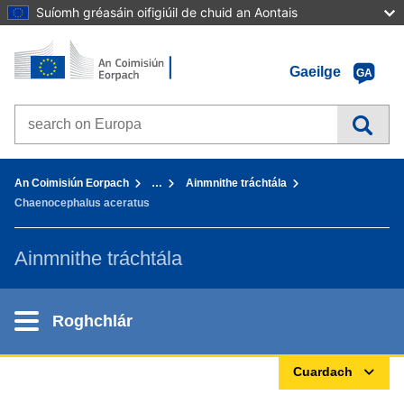
Suíomh gréasáin oifigiúil de chuid an Aontais
Baile - An Coimisiún Eorpach
Téigh chuig inneachar
Gaeilge
GA
Search on Europa websites
You are here:
An Coimisiún Eorpach
…
Ainmnithe tráchtála
Chaenocephalus aceratus
Ainmnithe tráchtála
Roghchlár
Cuardach