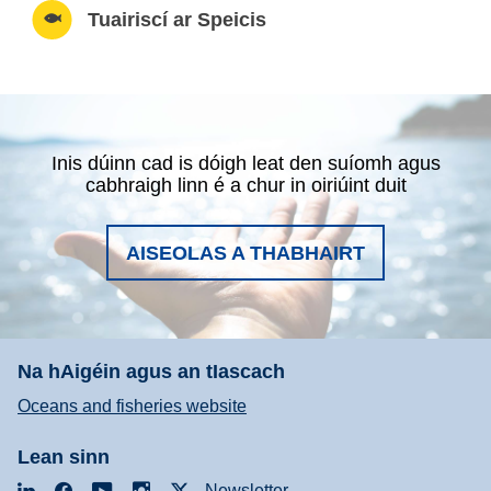
Tuairiscí ar Speicis
Inis dúinn cad is dóigh leat den suíomh agus
cabhraigh linn é a chur in oiriúint duit
AISEOLAS A THABHAIRT
Na hAigéin agus an tIascach
Oceans and fisheries website
Lean sinn
LinkedIn
Facebook
YouTube
Instagram
X
Newsletter