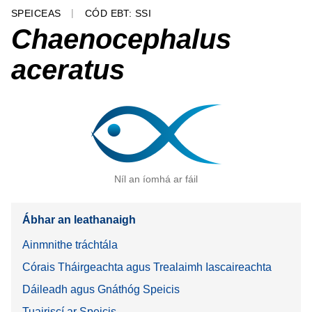
SPEICEAS
CÓD EBT: SSI
Chaenocephalus
aceratus
Níl an íomhá ar fáil
Ábhar an leathanaigh
Ainmnithe tráchtála
Córais Tháirgeachta agus Trealaimh Iascaireachta
Dáileadh agus Gnáthóg Speicis
Tuairiscí ar Speicis