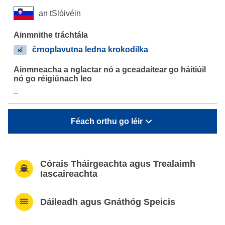
an tSlóivéin
črnoplavutna ledna krokodilka
sl
–
Féach orthu go léir
Córais Tháirgeachta agus Trealaimh
Iascaireachta
Dáileadh agus Gnáthóg Speicis