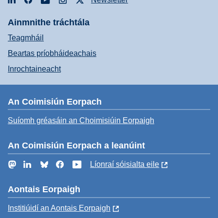
Ainmnithe tráchtála
Teagmháil
Beartas príobháideachais
Inrochtaineacht
An Coimisiún Eorpach
Suíomh gréasáin an Choimisiúin Eorpaigh
An Coimisiún Eorpach a leanúint
Mastodon
LinkedIn
Bluesky
Facebook
YouTube
Líonraí sóisialta eile
Aontais Eorpaigh
Institiúidí an Aontais Eorpaigh