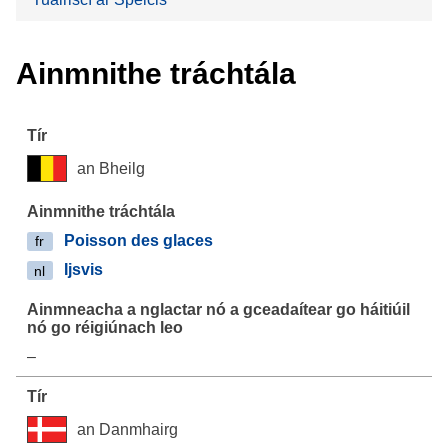
Ainmnithe tráchtála
an Bheilg
Poisson des glaces
fr
Ijsvis
nl
–
an Danmhairg