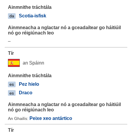
Scotia-isfisk
da
–
an Spáinn
Pez hielo
es
Draco
es
Peixe xeo antártico
An Ghailís: