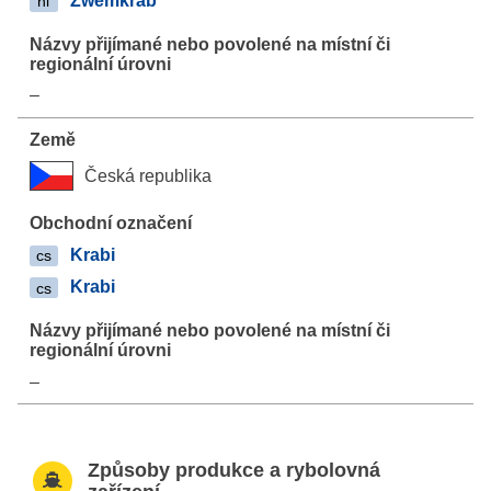
Zwemkrab
nl
–
Česká republika
Krabi
cs
Krabi
cs
–
Způsoby produkce a rybolovná