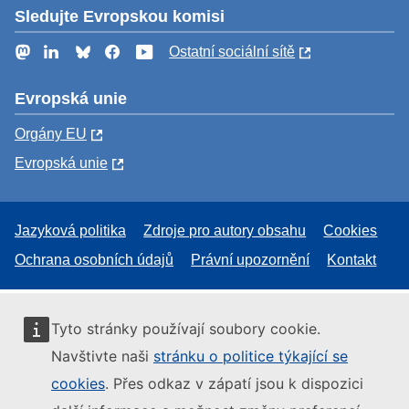
Sledujte Evropskou komisi
Mastodon
LinkedIn
Bluesky
Facebook
YouTube
Ostatní sociální sítě
Evropská unie
Orgány EU
Evropská unie
Jazyková politika
Zdroje pro autory obsahu
Cookies
Ochrana osobních údajů
Právní upozornění
Kontakt
Tyto stránky používají soubory cookie.
Navštivte naši
stránku o politice týkající se
cookies
. Přes odkaz v zápatí jsou k dispozici