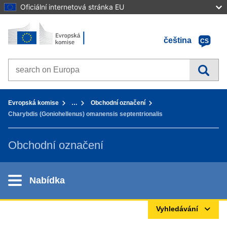
Oficiální internetová stránka EU
Home - Evropská komise
Přejít k obsahu
čeština
CS
Search on Europa websites
You are here:
Evropská komise
…
Obchodní označení
Charybdis (Goniohellenus) omanensis septentrionalis
Obchodní označení
Nabídka
Vyhledávání