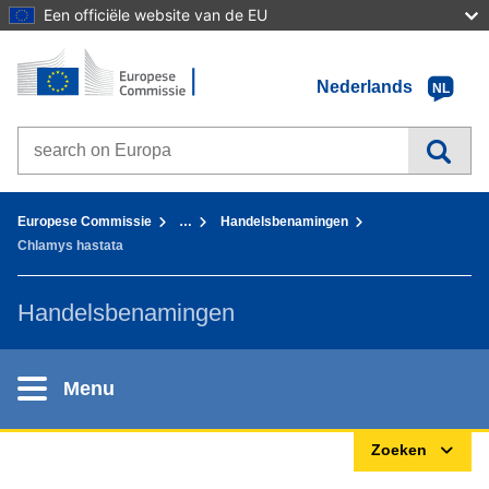
Een officiële website van de EU
Home - Europese Commissie
Ga naar de inhoud
Nederlands
NL
Search on Europa websites
You are here:
Europese Commissie
…
Handelsbenamingen
Chlamys hastata
Handelsbenamingen
Menu
Zoeken