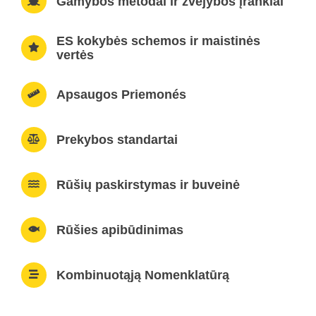
Gamybos metodai ir žvejybos įrankiai
ES kokybės schemos ir maistinės
vertės
Apsaugos Priemonés
Prekybos standartai
Rūšių paskirstymas ir buveinė
Rūšies apibūdinimas
Kombinuotąją Nomenklatūrą