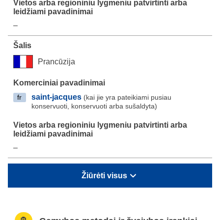
–
Prancūzija
saint-jacques
(kai jie yra pateikiami pusiau
fr
konservuoti, konservuoti arba sušaldyta)
–
Žiūrėti visus