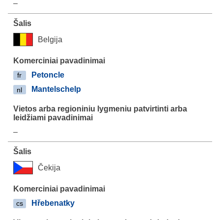
–
Belgija
Petoncle
fr
Mantelschelp
nl
–
Čekija
Hřebenatky
cs