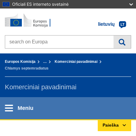
Oficiali ES interneto svetainė
Pradžia - Europos Komisija
Į turinį
lietuvių
LT
Search on Europa websites
You are here:
Europos Komisija
…
Komerciniai pavadinimai
Chlamys septemradiatus
Komerciniai pavadinimai
Meniu
Paieška