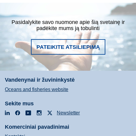
Pasidalykite savo nuomone apie šią svetainę ir
padėkite mums ją tobulinti
PATEIKITE ATSILIEPIMĄ
Vandenynai ir žuvininkystė
Oceans and fisheries website
Sekite mus
LinkedIn
Facebook
YouTube
Instagram
X
Newsletter
Komerciniai pavadinimai