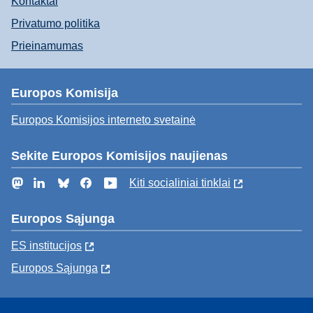
Kontaktai
Privatumo politika
Prieinamumas
Europos Komisija
Europos Komisijos interneto svetainė
Sekite Europos Komisijos naujienas
Mastodon
LinkedIn
Bluesky
Facebook
YouTube
Kiti socialiniai tinklai
Europos Sąjunga
ES institucijоs
Europos Sąjunga