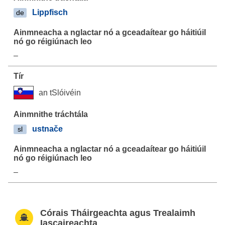
Lippfisch
de
–
an tSlóivéin
ustnače
sl
–
Córais Tháirgeachta agus Trealaimh
Iascaireachta