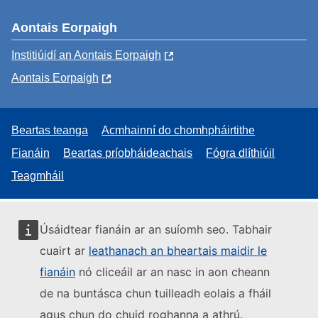
Aontais Eorpaigh
Institiúidí an Aontais Eorpaigh
Aontais Eorpaigh
Beartas teanga
Acmhainní do chomhpháirtithe
Fianáin
Beartas príobháideachais
Fógra dlíthiúil
Teagmháil
Úsáidtear fianáin ar an suíomh seo. Tabhair
cuairt ar
leathanach an bheartais maidir le
fianáin
nó cliceáil ar an nasc in aon cheann
de na buntásca chun tuilleadh eolais a fháil
agus chun do chuid roghanna a athrú.