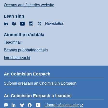
Oceans and fisheries website
Lean sinn
LinkedIn
Facebook
YouTube
Instagram
X
Newsletter
Ainmnithe tráchtála
Teagmháil
Beartas príobháideachais
Inrochtaineacht
An Coimisiún Eorpach
Suíomh gréasáin an Choimisiúin Eorpaigh
An Coimisiún Eorpach a leanúint
Mastodon
LinkedIn
Bluesky
Facebook
YouTube
Líonraí sóisialta eile