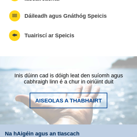
Dáileadh agus Gnáthóg Speicis
Tuairiscí ar Speicis
Inis dúinn cad is dóigh leat den suíomh agus
cabhraigh linn é a chur in oiriúint duit
AISEOLAS A THABHAIRT
Na hAigéin agus an tIascach