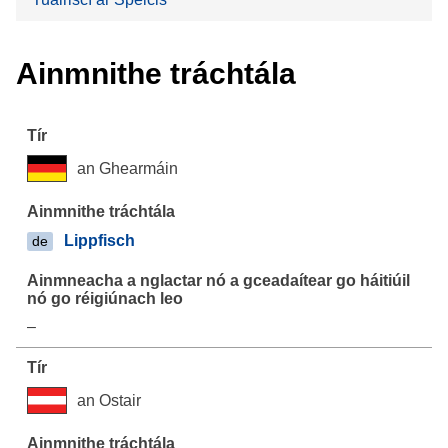
Ainmnithe tráchtála
an Ghearmáin
Lippfisch
de
–
an Ostair