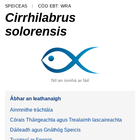
SPEICEAS
CÓD EBT: WRA
Cirrhilabrus
solorensis
Níl an íomhá ar fáil
Ábhar an leathanaigh
Ainmnithe tráchtála
Córais Tháirgeachta agus Trealaimh Iascaireachta
Dáileadh agus Gnáthóg Speicis
Tuairiscí ar Speicis