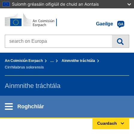
Suíomh gréasáin oifigiúil de chuid an Aontais
Baile - An Coimisiún Eorpach
Téigh chuig inneachar
Gaeilge
GA
Search on Europa websites
You are here:
An Coimisiún Eorpach
…
Ainmnithe tráchtála
Cirrhilabrus solorensis
Ainmnithe tráchtála
Roghchlár
Cuardach