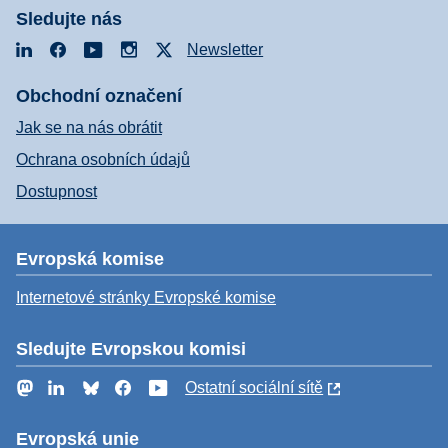
Sledujte nás
LinkedIn
Facebook
YouTube
Instagram
X
Newsletter
Obchodní označení
Jak se na nás obrátit
Ochrana osobních údajů
Dostupnost
Evropská komise
Internetové stránky Evropské komise
Sledujte Evropskou komisi
Mastodon
LinkedIn
Bluesky
Facebook
YouTube
Ostatní sociální sítě
Evropská unie