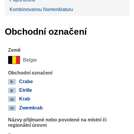
Kombinovanou Nomenklaturu
Obchodní označení
Belgie
Crabe
fr
Etrille
fr
Krab
nl
Zwemkrab
nl
–