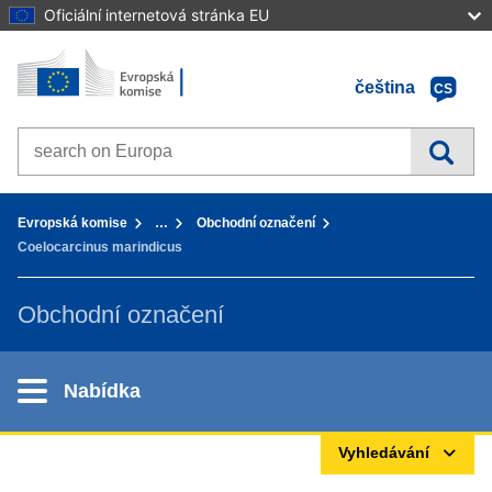
Oficiální internetová stránka EU
Home - Evropská komise
Přejít k obsahu
čeština
CS
Search on Europa websites
You are here:
Evropská komise
…
Obchodní označení
Coelocarcinus marindicus
Obchodní označení
Nabídka
Vyhledávání