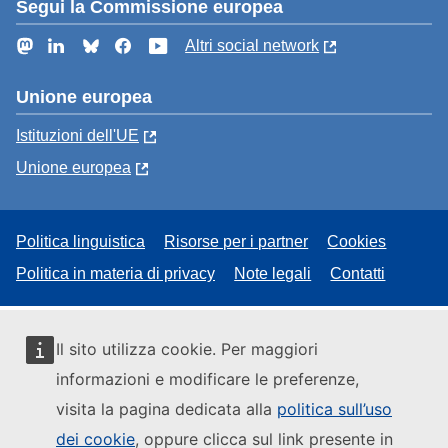
Segui la Commissione europea
Mastodon
LinkedIn
Bluesky
Facebook
YouTube
Altri social network
Unione europea
Istituzioni dell'UE
Unione europea
Politica linguistica
Risorse per i partner
Cookies
Politica in materia di privacy
Note legali
Contatti
Il sito utilizza cookie. Per maggiori
informazioni e modificare le preferenze,
visita la pagina dedicata alla
politica sull’uso
dei cookie
, oppure clicca sul link presente in