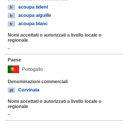
acoupa tident
fr
acoupa aiguille
fr
acoupa blanc
fr
–
Portogallo
Corvinata
pt
–