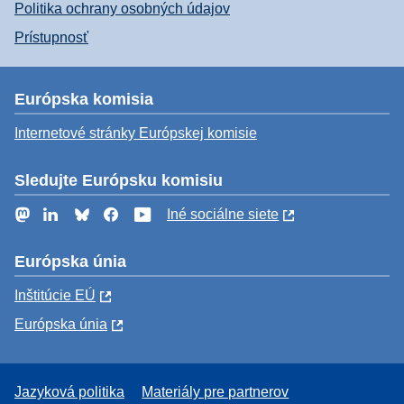
Politika ochrany osobných údajov
Prístupnosť
Európska komisia
Internetové stránky Európskej komisie
Sledujte Európsku komisiu
Mastodon
LinkedIn
Bluesky
Facebook
YouTube
Iné sociálne siete
Európska únia
Inštitúcie EÚ
Európska únia
Jazyková politika
Materiály pre partnerov