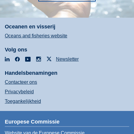
Oceanen en visserij
Oceans and fisheries website
Volg ons
LinkedIn
Facebook
YouTube
Instagram
X
Newsletter
Handelsbenamingen
Contacteer ons
Privacybeleid
Toegankelijkheid
Europese Commissie
Website van de Europese Commissie