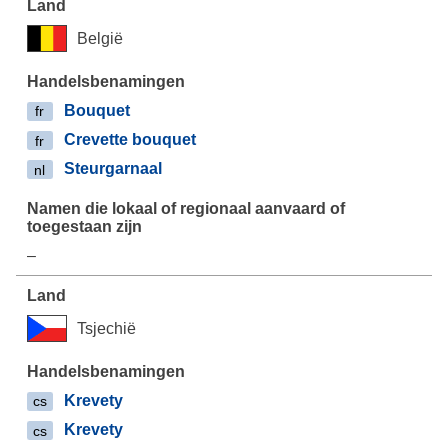
België
Bouquet
fr
Crevette bouquet
fr
Steurgarnaal
nl
–
Tsjechië
Krevety
cs
Krevety
cs