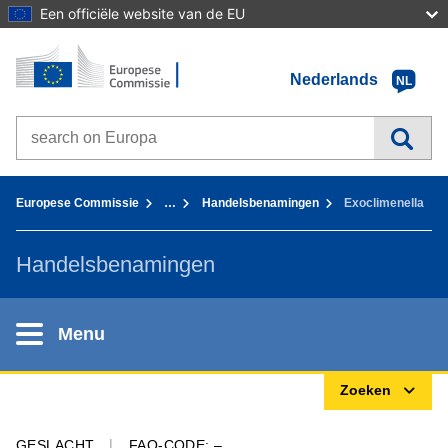
Een officiële website van de EU
Home - Europese Commissie
Ga naar de inhoud
Nederlands
NL
Search on Europa websites
You are here:
Europese Commissie
…
Handelsbenamingen
Exoclimenella
Handelsbenamingen
Menu
Zoeken
GESLACHT
FAO-CODE: –