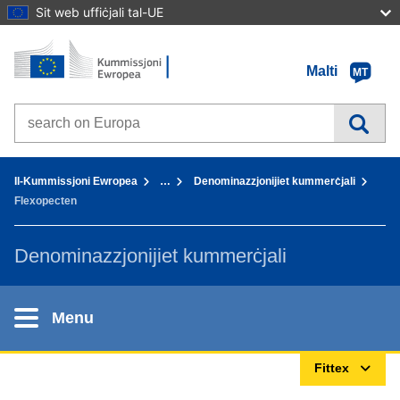
Sit web uffiċjali tal-UE
Paġna Ewlenija - Il-Kummissjoni Ewropea
Mur fil-kontenut
Malti
MT
Search on Europa websites
You are here:
Il-Kummissjoni Ewropea
…
Denominazzjonijiet kummerċjali
Flexopecten
Denominazzjonijiet kummerċjali
Menu
Fittex