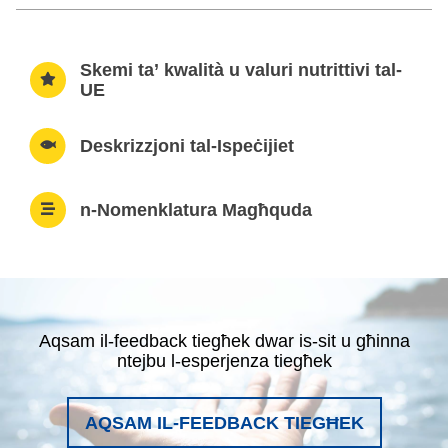
Skemi ta’ kwalità u valuri nutrittivi tal-
UE
Deskrizzjoni tal-Ispeċijiet
n-Nomenklatura Magħquda
Aqsam il-feedback tiegħek dwar is-sit u għinna
ntejbu l-esperjenza tiegħek
AQSAM IL-FEEDBACK TIEGĦEK