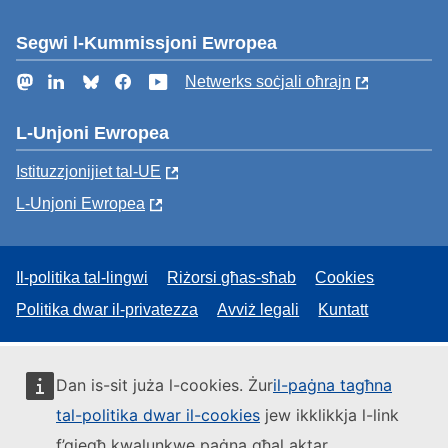
Segwi l-Kummissjoni Ewropea
Mastodon
LinkedIn
Bluesky
Facebook
YouTube
Netwerks soċjali oħrajn
L-Unjoni Ewropea
Istituzzjonijiet tal-UE
L-Unjoni Ewropea
Il-politika tal-lingwi
Riżorsi għas-sħab
Cookies
Politika dwar il-privatezza
Avviż legali
Kuntatt
Dan is-sit juża l-cookies. Żur
il-paġna tagħna
tal-politika dwar il-cookies
jew ikklikkja l-link
f’qiegħ kwalunkwe paġna għal aktar