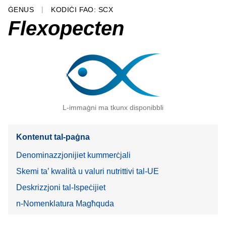
ĠENUS
KODIĊI FAO: SCX
Flexopecten
L-immaġni ma tkunx disponibbli
Kontenut tal-paġna
Denominazzjonijiet kummerċjali
Skemi ta’ kwalità u valuri nutrittivi tal-UE
Deskrizzjoni tal-Ispeċijiet
n-Nomenklatura Magħquda