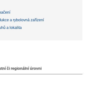
načení
ukce a rybolovná zařízení
hů a lokalita
ní či regionální úrovni