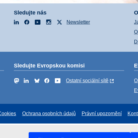
Sledujte nás
O
LinkedIn
Facebook
YouTube
Instagram
X
Newsletter
J
O
D
Sledujte Evropskou komisi
E
Mastodon
LinkedIn
Bluesky
Facebook
YouTube
Ostatní sociální sítě
O
E
Cookies
Ochrana osobních údajů
Právní upozornění
Kont