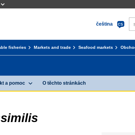
Se
čeština
CS
ble fisheries
Markets and trade
Seafood markets
Obchod
kt a pomoc
O těchto stránkách
similis