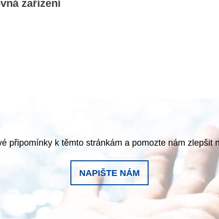
vná zařízení
é připomínky k těmto stránkám a pomozte nám zlepšit 
NAPIŠTE NÁM