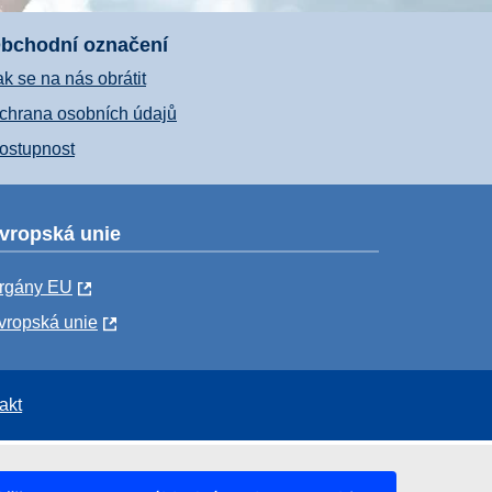
bchodní označení
ak se na nás obrátit
chrana osobních údajů
ostupnost
vropská unie
rgány EU
vropská unie
akt