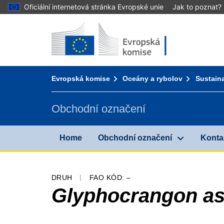
Oficiální internetová stránka Evropské unie
Jak to poznat?
Home - Evropská komise
Přejít k obsahu
You are here:
Evropská komise
Oceány a rybolov
Sustaina
Obchodní označení
Home
Obchodní označení
Konta
DRUH
FAO KÓD: –
Glyphocrangon as