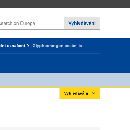
arch on Europa websites
Vyhledávání
ní označení
Glyphocrangon assimilis
Vyhledávání