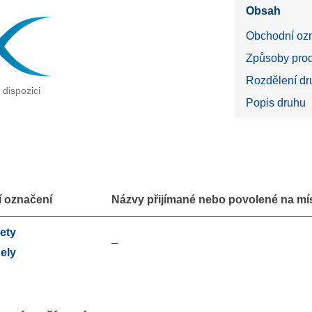
Obsah
Obchodní oz
Způsoby prod
Rozdělení dru
dispozici
Popis druhu
 označení
Názvy přijímané nebo povolené na míst
ety
–
ely