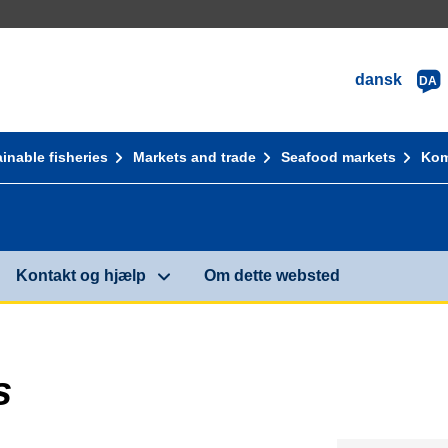
dansk
DA
inable fisheries
Markets and trade
Seafood markets
Kom
Kontakt og hjælp
Om dette websted
s