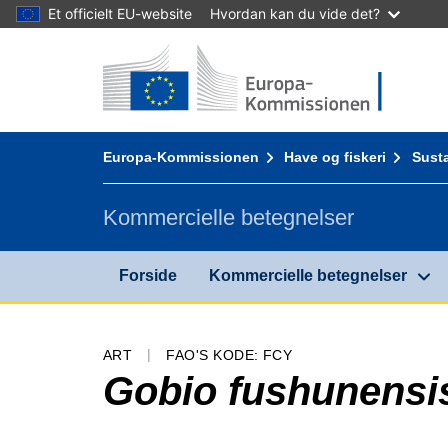
Et officielt EU-website
Hvordan kan du vide det?
Forside - Europa-Kommissionen
Gå til indhold
You are here:
Europa-Kommissionen
Have og fiskeri
Susta
Kommercielle betegnelser
Forside
Kommercielle betegnelser
ART
FAO'S KODE: FCY
Gobio fushunensi