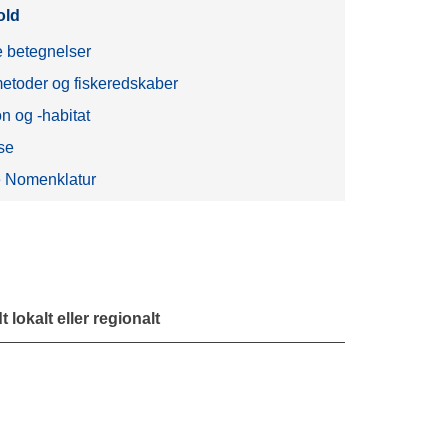
old
 betegnelser
etoder og fiskeredskaber
on og -habitat
se
 Nomenklatur
 lokalt eller regionalt