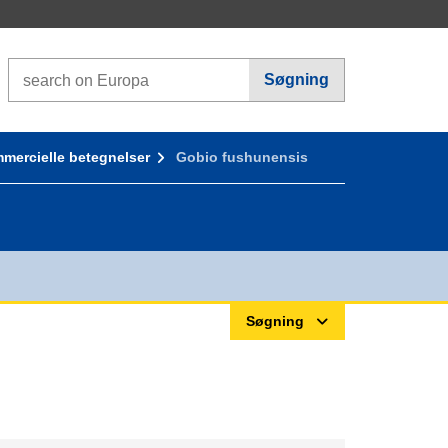
Search on Europa websites
Søgning
mercielle betegnelser
Gobio fushunensis
Søgning