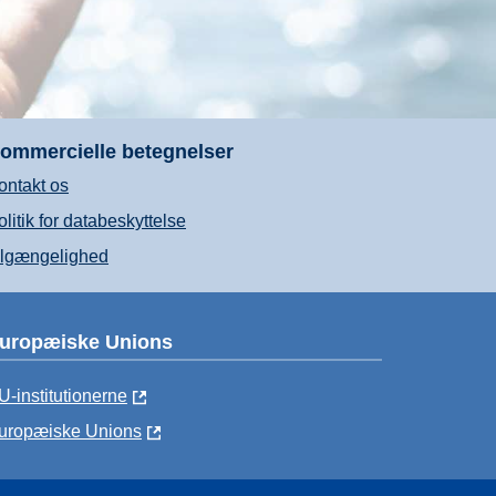
ommercielle betegnelser
ontakt os
olitik for databeskyttelse
ilgængelighed
uropæiske Unions
U-institutionerne
uropæiske Unions