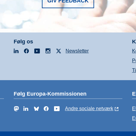
GIV FEEDBACK
Følg os
K
LinkedIn
Facebook
YouTube
Instagram
X
Newsletter
K
P
T
Følg Europa-Kommissionen
E
Mastodon
LinkedIn
Bluesky
Facebook
YouTube
Andre sociale netværk
E
E