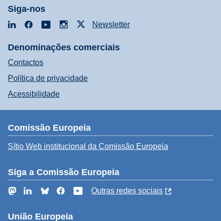
Siga-nos
LinkedIn
Facebook
YouTube
Instagram
X
Newsletter
Denominações comerciais
Contactos
Política de privacidade
Acessibilidade
Comissão Europeia
Sítio Web institucional da Comissão Europeia
Siga a Comissão Europeia
Mastodon
LinkedIn
Bluesky
Facebook
YouTube
Outras redes sociais
União Europeia