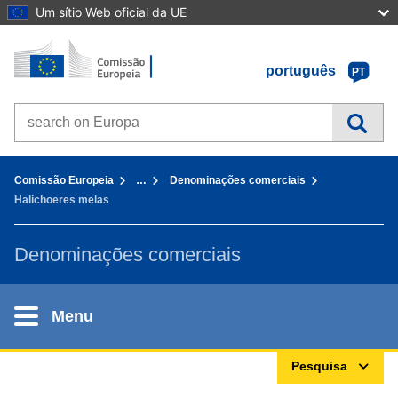
Um sítio Web oficial da UE
Início - Comissão Europeia
Ir para o conteúdo
português
PT
Search on Europa websites
You are here:
Comissão Europeia
…
Denominações comerciais
Halichoeres melas
Denominações comerciais
Menu
Pesquisa