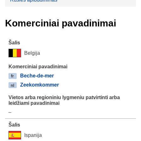
Komerciniai pavadinimai
Belgija
Beche-de-mer
fr
Zeekomkommer
nl
–
Ispanija