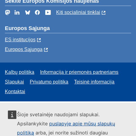
Sekite Europos Komisijos naujienas
Mastodon
LinkedIn
Bluesky
Facebook
YouTube
Kiti socialiniai tinklai
Europos Sąjunga
ES institucijоs
Europos Sąjunga
Kalbų politika
Informacija ir priemonės partneriams
Slapukai
Privatumo politika
Teisinė informacija
Kontaktai
Šioje svetainėje naudojami slapukai.
Apsilankykite
puslapyje apie mūsų slapukų
politiką
arba, jei norite sužinoti daugiau