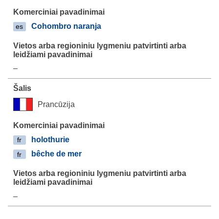
Cohombro naranja
es
–
Prancūzija
holothurie
fr
bêche de mer
fr
–