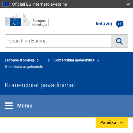
Oficiali ES interneto svetainė
Pradžia - Europos Komisija
Į turinį
lietuvių
LT
Search on Europa websites
You are here:
Europos Komisija
…
Komerciniai pavadinimai
Holothuria arguinensis
Komerciniai pavadinimai
Meniu
Paieška