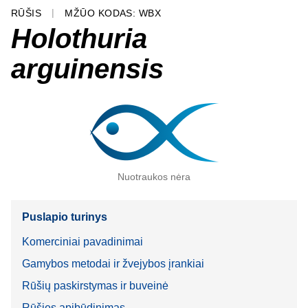
RŪŠIS
MŽŪO KODAS: WBX
Holothuria
arguinensis
Nuotraukos nėra
Puslapio turinys
Komerciniai pavadinimai
Gamybos metodai ir žvejybos įrankiai
Rūšių paskirstymas ir buveinė
Rūšies apibūdinimas