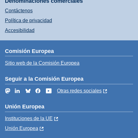
Denominaciones comerciales
Contáctenos
Política de privacidad
Accesibilidad
Comisión Europea
Sitio web de la Comisión Europea
Seguir a la Comisión Europea
Mastodon
LinkedIn
Bluesky
Facebook
YouTube
Otras redes sociales
Unión Europea
Instituciones de la UE
Unión Europea