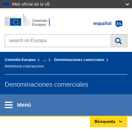
Web oficial de la UE
Inicio - Comisión Europea
Ir al contenido
español
ES
Search on Europa websites
You are here:
Comisión Europea
…
Denominaciones comerciales
Holothuria cinerascens
Denominaciones comerciales
Menú
Búsqueda