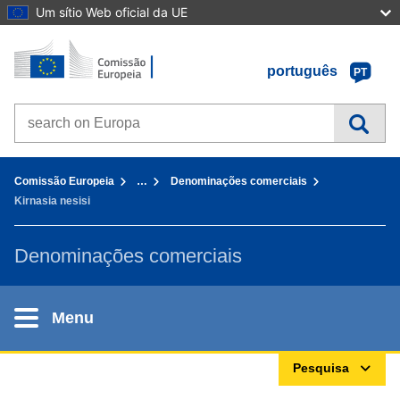
Um sítio Web oficial da UE
Início - Comissão Europeia
Ir para o conteúdo
português
PT
Search on Europa websites
You are here:
Comissão Europeia
…
Denominações comerciais
Kirnasia nesisi
Denominações comerciais
Menu
Pesquisa