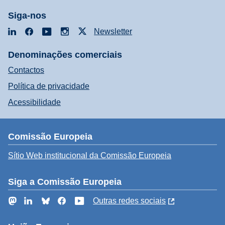
Siga-nos
LinkedIn
Facebook
YouTube
Instagram
X
Newsletter
Denominações comerciais
Contactos
Política de privacidade
Acessibilidade
Comissão Europeia
Sítio Web institucional da Comissão Europeia
Siga a Comissão Europeia
Mastodon
LinkedIn
Bluesky
Facebook
YouTube
Outras redes sociais