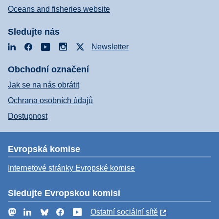
Oceans and fisheries website
Sledujte nás
LinkedIn
Facebook
YouTube
Instagram
X
Newsletter
Obchodní označení
Jak se na nás obrátit
Ochrana osobních údajů
Dostupnost
Evropská komise
Internetové stránky Evropské komise
Sledujte Evropskou komisi
Mastodon
LinkedIn
Bluesky
Facebook
YouTube
Ostatní sociální sítě