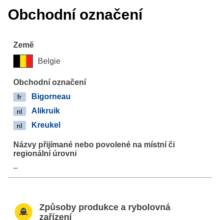
Obchodní označení
Belgie
Bigorneau
fr
Alikruik
nl
Kreukel
nl
–
Způsoby produkce a rybolovná
zařízení