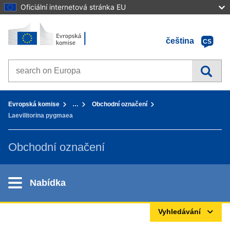
Oficiální internetová stránka EU
Home - Evropská komise
Přejít k obsahu
čeština
CS
Search on Europa websites
You are here:
Evropská komise
…
Obchodní označení
Laevilitorina pygmaea
Obchodní označení
Nabídka
Vyhledávání