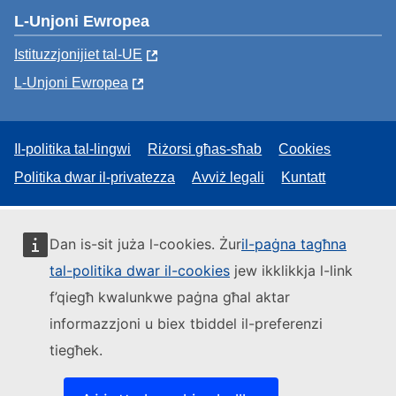
L-Unjoni Ewropea
Istituzzjonijiet tal-UE
L-Unjoni Ewropea
Il-politika tal-lingwi
Riżorsi għas-sħab
Cookies
Politika dwar il-privatezza
Avviż legali
Kuntatt
Dan is-sit juża l-cookies. Żur
il-paġna tagħna
tal-politika dwar il-cookies
jew ikklikkja l-link
f’qiegħ kwalunkwe paġna għal aktar
informazzjoni u biex tbiddel il-preferenzi
tiegħek.