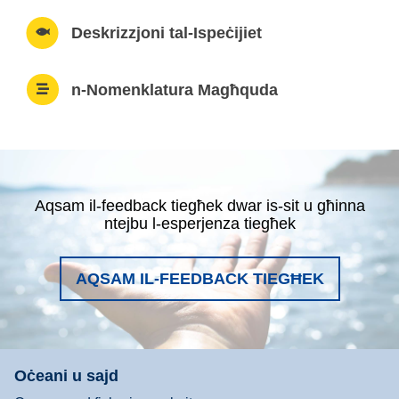
Deskrizzjoni tal-Ispeċijiet
n-Nomenklatura Magħquda
Aqsam il-feedback tiegħek dwar is-sit u għinna
ntejbu l-esperjenza tiegħek
AQSAM IL-FEEDBACK TIEGĦEK
Oċeani u sajd