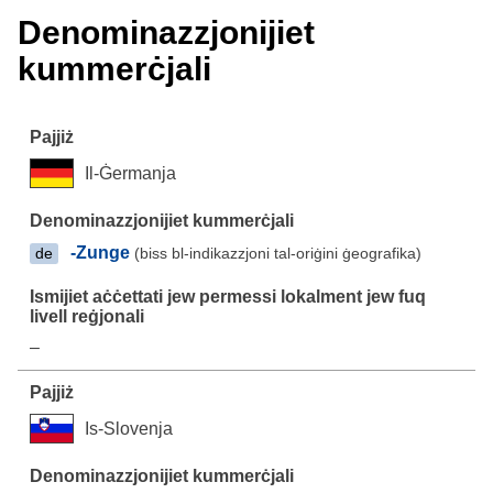
Denominazzjonijiet
kummerċjali
Il-Ġermanja
-Zunge
(biss bl-indikazzjoni tal-oriġini ġeografika)
de
–
Is-Slovenja