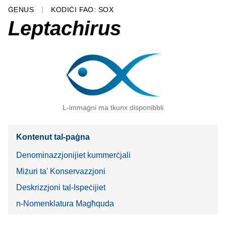
ĠENUS
KODIĊI FAO: SOX
Leptachirus
L-immaġni ma tkunx disponibbli
Kontenut tal-paġna
Denominazzjonijiet kummerċjali
Miżuri ta' Konservazzjoni
Deskrizzjoni tal-Ispeċijiet
n-Nomenklatura Magħquda