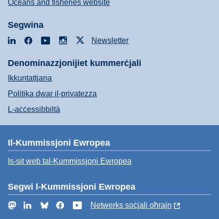
Oceans and fisheries website
Segwina
LinkedIn
Facebook
YouTube
Instagram
X
Newsletter
Denominazzjonijiet kummerċjali
Ikkuntattjana
Politika dwar il-privatezza
L-aċċessibbiltà
Il-Kummissjoni Ewropea
Is-sit web tal-Kummissjoni Ewropea
Segwi l-Kummissjoni Ewropea
Mastodon
LinkedIn
Bluesky
Facebook
YouTube
Netwerks soċjali oħrajn