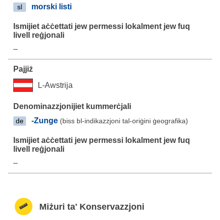
morski listi
sl
–
L-Awstrija
-Zunge
(biss bl-indikazzjoni tal-oriġini ġeografika)
de
–
Miżuri ta' Konservazzjoni