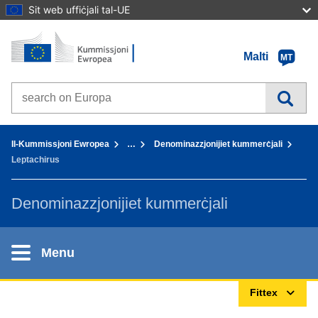
Sit web uffiċjali tal-UE
Paġna Ewlenija - Il-Kummissjoni Ewropea
Mur fil-kontenut
Malti
MT
Search on Europa websites
You are here:
Il-Kummissjoni Ewropea
…
Denominazzjonijiet kummerċjali
Leptachirus
Denominazzjonijiet kummerċjali
Menu
Fittex