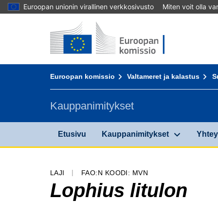
Euroopan unionin virallinen verkkosivusto
Miten voit olla v
Etusivu - Euroopan komissio
Sisältöön
You are here:
Euroopan komissio
Valtameret ja kalastus
S
Kauppanimitykset
Etusivu
Kauppanimitykset
Yhtey
LAJI
FAO:N KOODI: MVN
Lophius litulon