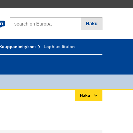
Search on Europa websites
Haku
FI
Kauppanimitykset
Lophius litulon
Haku