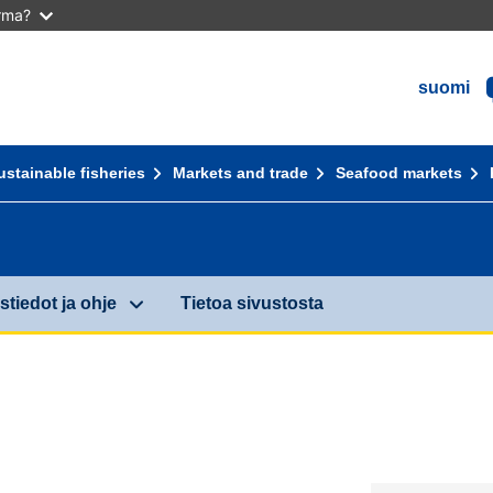
arma?
suomi
ustainable fisheries
Markets and trade
Seafood markets
stiedot ja ohje
Tietoa sivustosta