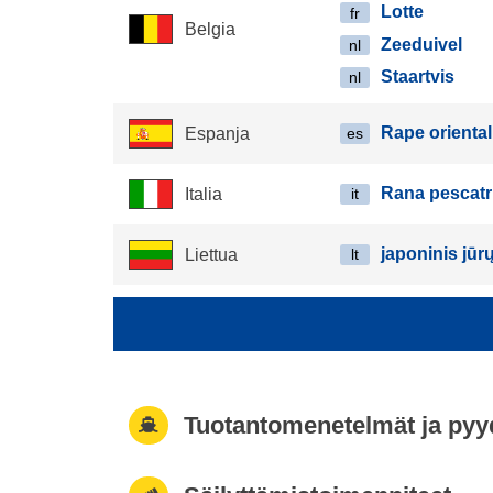
Lotte
fr
Belgia
Zeeduivel
nl
Staartvis
nl
Rape oriental
Espanja
es
Rana pescatri
Italia
it
japoninis jūr
Liettua
lt
Tuotantomenetelmät ja pyy