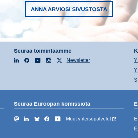
ANNA ARVIOSI SIVUSTOSTA
Seuraa toimintaamme
K
LinkedIn
Facebook
YouTube
Instagram
X
Newsletter
Y
Y
S
Seuraa Euroopan komissiota
E
Mastodon
LinkedIn
Bluesky
Facebook
YouTube
Muut yhteisöpalvelut
E
E