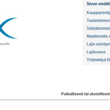
Sivun sisält
Kauppanimit
Tuotantomene
Säilyttämisto
Markkinoille
tavilla
Lajin esiinty
Lajikuvaus
Yhdistettyä 
Paikallisesti tai alueellise