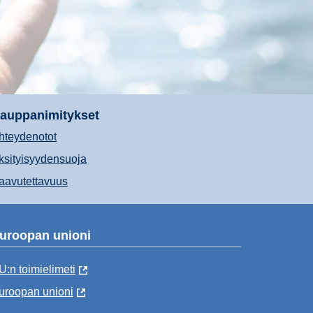
auppanimitykset
hteydenotot
ksityisyydensuoja
aavutettavuus
uroopan unioni
U:n toimielimeti
uroopan unioni