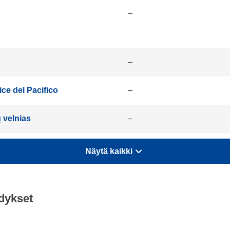
–
–
ce del Pacifico
–
ų velnias
–
Näytä kaikki
dykset