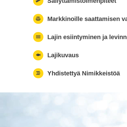
Säilyttämistoimenpiteet
Markkinoille saattamisen v
Lajin esiintyminen ja levin
Lajikuvaus
Yhdistettyä Nimikkeistöä