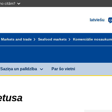
 no citām?
latviešu
L
Markets and trade
Seafood markets
Komerciālie nosaukum
Saziņa un palīdzība
Par šo vietni
etusa