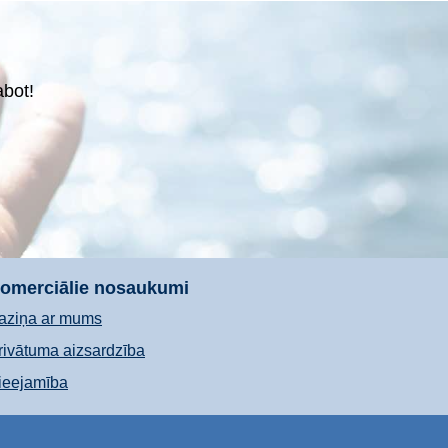
abot!
omerciālie nosaukumi
aziņa ar mums
rivātuma aizsardzība
ieejamība