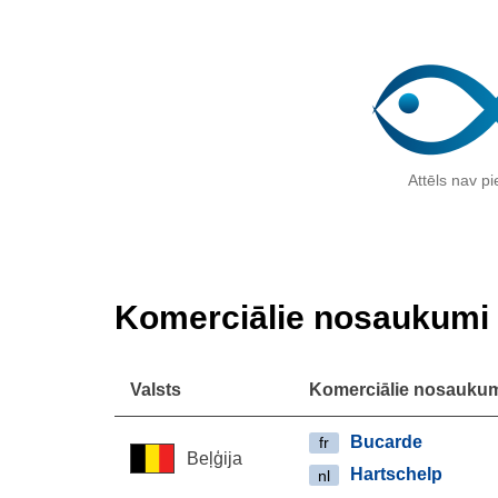
Attēls nav p
Komerciālie nosaukumi
Valsts
Komerciālie nosauku
Bucarde
fr
Beļģija
Hartschelp
nl