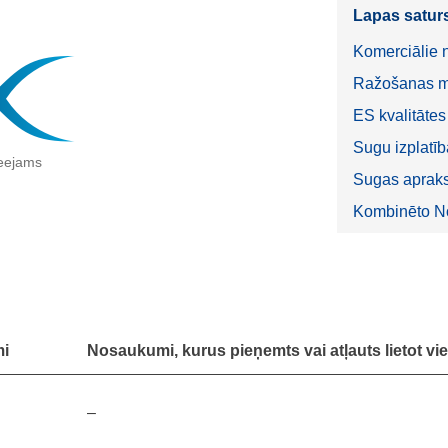
Lapas satur
Komerciālie
Ražošanas me
ES kvalitāte
Sugu izplatīb
ieejams
Sugas apraks
Kombinēto N
mi
Nosaukumi, kurus pieņemts vai atļauts lietot vi
–