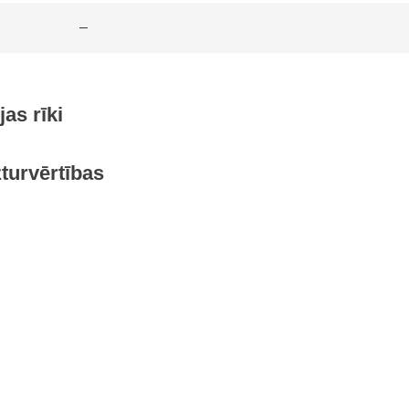
–
as rīki
turvērtības