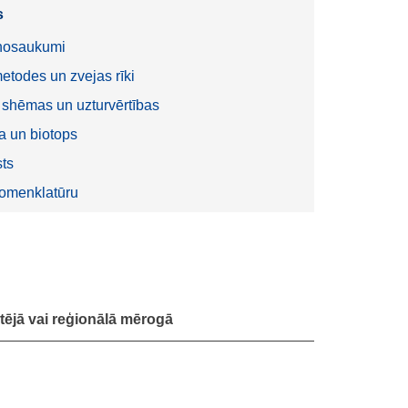
s
 nosaukumi
todes un zvejas rīki
s shēmas un uzturvērtības
a un biotops
ts
omenklatūru
etējā vai reģionālā mērogā