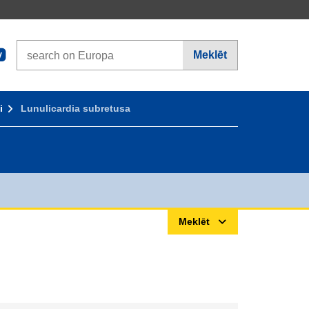
Search on Europa websites
Meklēt
V
i
Lunulicardia subretusa
Meklēt