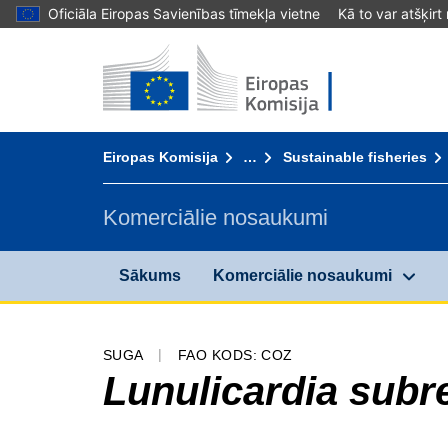
Oficiāla Eiropas Savienības tīmekļa vietne
Kā to var atšķirt
Sākums - Eiropas Komisija
Uz saturu
You are here:
Eiropas Komisija
…
Sustainable fisheries
Komerciālie nosaukumi
Sākums
Komerciālie nosaukumi
SUGA
FAO KODS: COZ
Lunulicardia subr