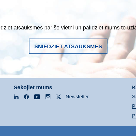
dziet atsauksmes par šo vietni un palīdziet mums to uzl
SNIEDZIET ATSAUKSMES
Sekojiet mums
K
LinkedIn
Facebook
YouTube
Instagram
X
Newsletter
S
P
P