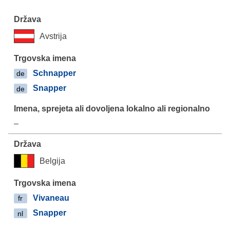
Avstrija
Schnapper
de
Snapper
de
–
Belgija
Vivaneau
fr
Snapper
nl