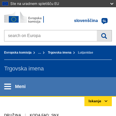
Ste na uradnem spletišču EU
Domov - Evropska komisija
Pojdi na vsebino
slovenščina
SL
Search on Europa websites
You are here:
Evropska komisija
…
Trgovska imena
Lutjanidae
Trgovska imena
Meni
Iskanje
DRUŽINA
KODA FAO: SNX