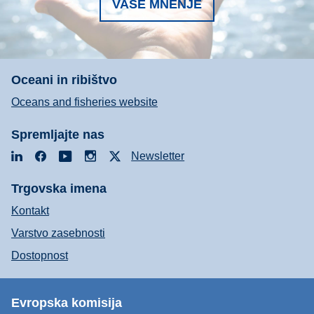
VAŠE MNENJE
Oceani in ribištvo
Oceans and fisheries website
Spremljajte nas
LinkedIn
Facebook
YouTube
Instagram
X
Newsletter
Trgovska imena
Kontakt
Varstvo zasebnosti
Dostopnost
Evropska komisija