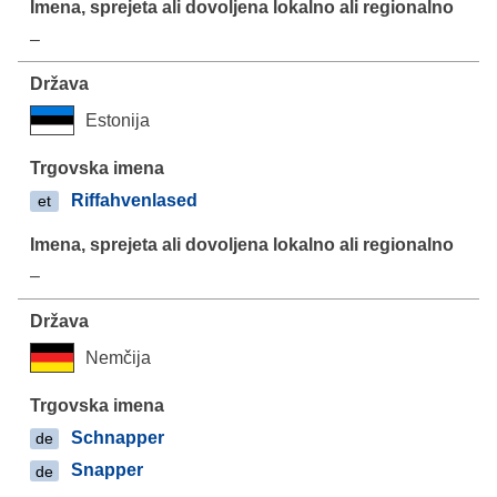
–
Estonija
Riffahvenlased
et
–
Nemčija
Schnapper
de
Snapper
de