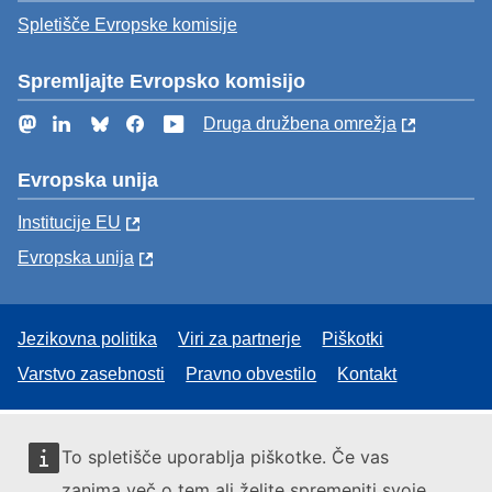
Spletišče Evropske komisije
Spremljajte Evropsko komisijo
Mastodon
LinkedIn
Bluesky
Facebook
YouTube
Druga družbena omrežja
Evropska unija
Institucije EU
Evropska unija
Jezikovna politika
Viri za partnerje
Piškotki
Varstvo zasebnosti
Pravno obvestilo
Kontakt
To spletišče uporablja piškotke. Če vas
zanima več o tem ali želite spremeniti svoje