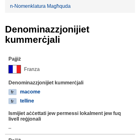
n-Nomenklatura Magħquda
Denominazzjonijiet
kummerċjali
Franza
macome
fr
telline
fr
–