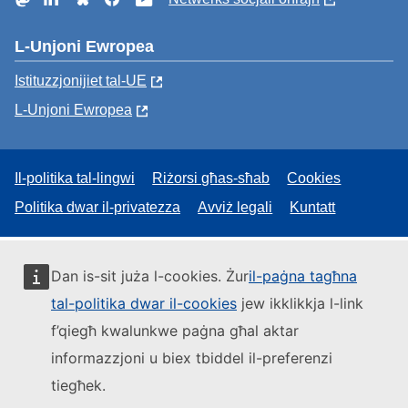
L-Unjoni Ewropea
Istituzzjonijiet tal-UE
L-Unjoni Ewropea
Il-politika tal-lingwi
Riżorsi għas-sħab
Cookies
Politika dwar il-privatezza
Avviż legali
Kuntatt
Dan is-sit juża l-cookies. Żur
il-paġna tagħna
tal-politika dwar il-cookies
jew ikklikkja l-link
f’qiegħ kwalunkwe paġna għal aktar
informazzjoni u biex tbiddel il-preferenzi
tiegħek.