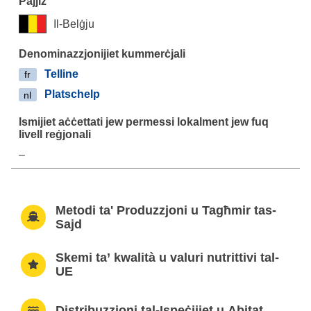
Il-Belġju
Telline
fr
Platschelp
nl
–
Metodi ta' Produzzjoni u Tagħmir tas-
Sajd
Skemi ta’ kwalità u valuri nutrittivi tal-
UE
Distribuzzjoni tal-Ispeċijiet u Abitat