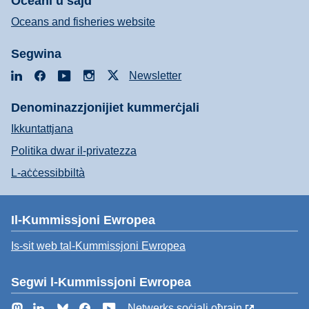
Oċeani u sajd
Oceans and fisheries website
Segwina
LinkedIn
Facebook
YouTube
Instagram
X
Newsletter
Denominazzjonijiet kummerċjali
Ikkuntattjana
Politika dwar il-privatezza
L-aċċessibbiltà
Il-Kummissjoni Ewropea
Is-sit web tal-Kummissjoni Ewropea
Segwi l-Kummissjoni Ewropea
Mastodon
LinkedIn
Bluesky
Facebook
YouTube
Netwerks soċjali oħrajn