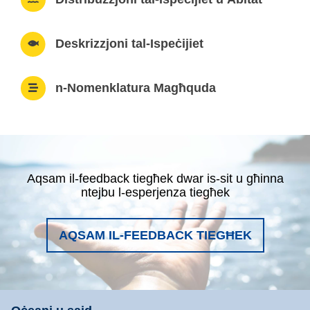
Deskrizzjoni tal-Ispeċijiet
n-Nomenklatura Magħquda
Aqsam il-feedback tiegħek dwar is-sit u għinna
ntejbu l-esperjenza tiegħek
AQSAM IL-FEEDBACK TIEGĦEK