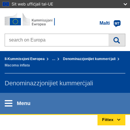
Sit web uffiċjali tal-UE
Paġna Ewlenija - Il-Kummissjoni Ewropea
Mur fil-kontenut
Malti
MT
Search on Europa websites
You are here:
Il-Kummissjoni Ewropea
…
Denominazzjonijiet kummerċjali
Macoma inflata
Denominazzjonijiet kummerċjali
Menu
Fittex