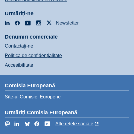
Urmăriți-ne
LinkedIn
Facebook
YouTube
Instagram
X
Newsletter
Denumiri comerciale
Contactaţi-ne
Politica de confidențialitate
Accesibilitate
Comisia Europeană
Site-ul Comisiei Europene
Urmăriți Comisia Europeană
Mastodon
LinkedIn
Bluesky
Facebook
YouTube
Alte rețele sociale