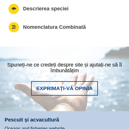
Descrierea speciei
Nomenclatura Combinată
Spuneți-ne ce credeți despre site și ajutați-ne să îl
îmbunătățim
EXPRIMAȚI-VĂ OPINIA
Pescuit și acvacultură
Oceans and fisheries website