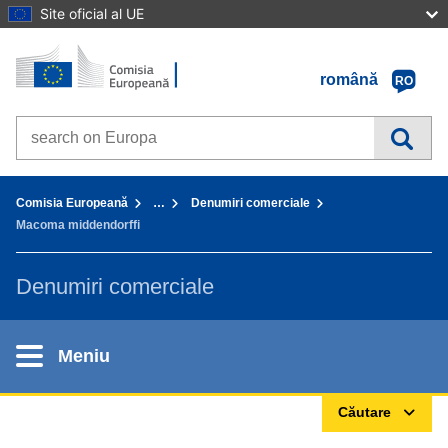
Site oficial al UE
Prima pagină - Comisia Europeană
Accesaţi conţinutul
română
RO
Search on Europa websites
You are here:
Comisia Europeană
…
Denumiri comerciale
Macoma middendorffi
Denumiri comerciale
Meniu
Căutare