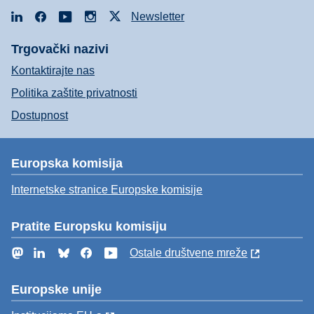
LinkedIn
Facebook
YouTube
Instagram
X
Newsletter
Trgovački nazivi
Kontaktirajte nas
Politika zaštite privatnosti
Dostupnost
Europska komisija
Internetske stranice Europske komisije
Pratite Europsku komisiju
Mastodon
LinkedIn
Bluesky
Facebook
YouTube
Ostale društvene mreže
Europske unije