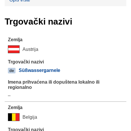
Trgovački nazivi
Austrija
Süßwassergarnele
de
–
Belgija