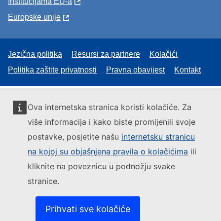
Institucijama EU-a
Europske unije
Jezična politika
Resursi za partnere
Kolačići
Politika zaštite privatnosti
Pravna obavijest
Kontakt
Ova internetska stranica koristi kolačiće. Za
više informacija i kako biste promijenili svoje
postavke, posjetite našu
internetsku stranicu
na kojoj su objašnjena pravila o kolačićima
ili
kliknite na poveznicu u podnožju svake
stranice.
Prihvati sve kolačiće