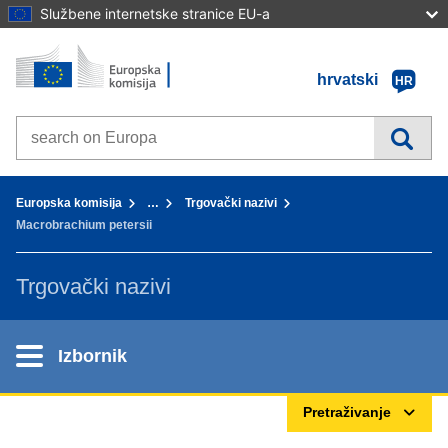
Službene internetske stranice EU-a
Početna stranica - Europska komisija
Idi na sadržaj
hrvatski
HR
Search on Europa websites
You are here:
Europska komisija
…
Trgovački nazivi
Macrobrachium petersii
Trgovački nazivi
Izbornik
Pretraživanje