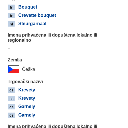
Bouquet
fr
Crevette bouquet
fr
Steurgarnaal
nl
–
Češka
Krevety
cs
Krevety
cs
Garnely
cs
Garnely
cs