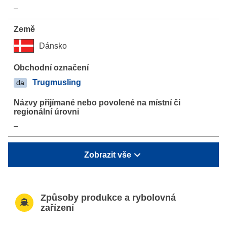
–
Dánsko
Trugmusling
da
–
Zobrazit vše
Způsoby produkce a rybolovná
zařízení