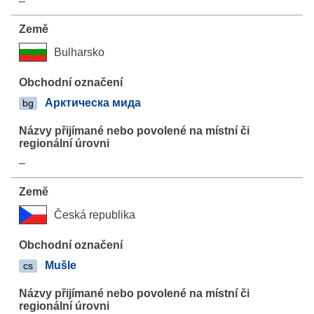
–
Bulharsko
Арктическа мида
bg
–
Česká republika
Mušle
cs