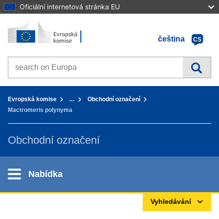
Oficiální internetová stránka EU
Home - Evropská komise
Přejít k obsahu
čeština
CS
Search on Europa websites
You are here:
Evropská komise
…
Obchodní označení
Mactromeris polynyma
Obchodní označení
Nabídka
Vyhledávání