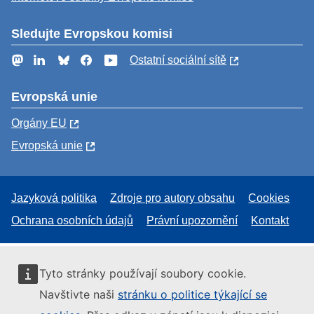
Sledujte Evropskou komisi
Mastodon
LinkedIn
Bluesky
Facebook
YouTube
Ostatní sociální sítě
Evropská unie
Orgány EU
Evropská unie
Jazyková politika
Zdroje pro autory obsahu
Cookies
Ochrana osobních údajů
Právní upozornění
Kontakt
Tyto stránky používají soubory cookie.
Navštivte naši
stránku o politice týkající se