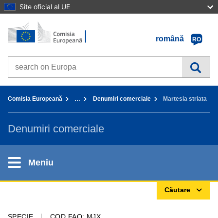
Site oficial al UE
Prima pagină - Comisia Europeană
Accesaţi conţinutul
română
RO
Search on Europa websites
You are here:
Comisia Europeană
…
Denumiri comerciale
Martesia striata
Denumiri comerciale
Meniu
Căutare
SPECIE
COD FAO: MJX