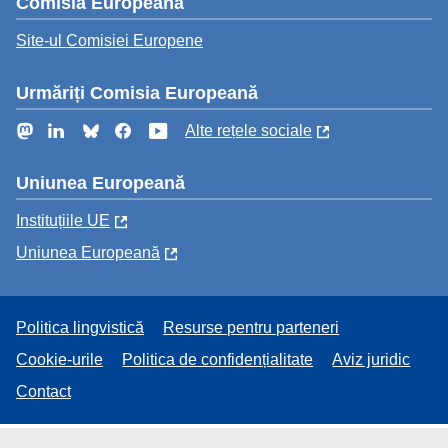
Comisia Europeană
Site-ul Comisiei Europene
Urmăriți Comisia Europeană
Mastodon
LinkedIn
Bluesky
Facebook
YouTube
Alte rețele sociale
Uniunea Europeană
Instituțiile UE
Uniunea Europeană
Politica lingvistică
Resurse pentru parteneri
Cookie-urile
Politica de confidențialitate
Aviz juridic
Contact