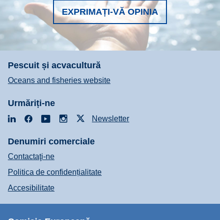
EXPRIMAȚI-VĂ OPINIA
Pescuit și acvacultură
Oceans and fisheries website
Urmăriți-ne
LinkedIn
Facebook
YouTube
Instagram
X
Newsletter
Denumiri comerciale
Contactaţi-ne
Politica de confidențialitate
Accesibilitate