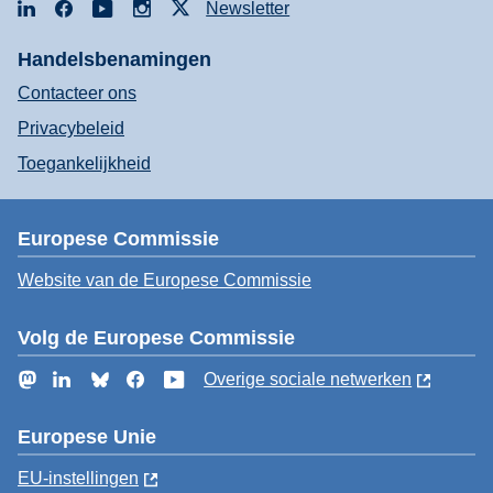
LinkedIn
Facebook
YouTube
Instagram
X
Newsletter
Handelsbenamingen
Contacteer ons
Privacybeleid
Toegankelijkheid
Europese Commissie
Website van de Europese Commissie
Volg de Europese Commissie
Mastodon
LinkedIn
Bluesky
Facebook
YouTube
Overige sociale netwerken
Europese Unie
EU-instellingen