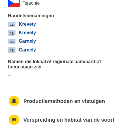
Tsjechië
Krevety
cs
Krevety
cs
Garnely
cs
Garnely
cs
–
Productiemethoden en vistuigen
Verspreiding en habitat van de soort