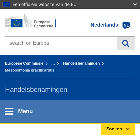
Een officiële website van de EU
Home - Europese Commissie
Ga naar de inhoud
Nederlands
NL
Search on Europa websites
You are here:
Europese Commissie
…
Handelsbenamingen
Mesopontonia gracilicarpus
Handelsbenamingen
Menu
Zoeken