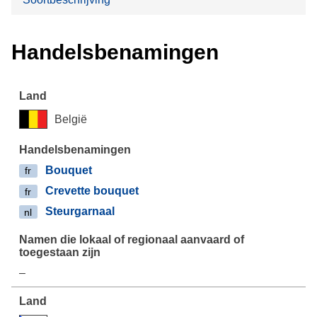
Handelsbenamingen
België
Bouquet
fr
Crevette bouquet
fr
Steurgarnaal
nl
–