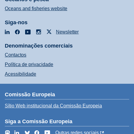
Oceans and fisheries website
Siga-nos
LinkedIn
Facebook
YouTube
Instagram
X
Newsletter
Denominações comerciais
Contactos
Política de privacidade
Acessibilidade
Comissão Europeia
Sítio Web institucional da Comissão Europeia
Siga a Comissão Europeia
Mastodon
LinkedIn
Bluesky
Facebook
YouTube
Outras redes sociais