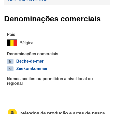
Denominações comerciais
Bélgica
Beche-de-mer
fr
Zeekomkommer
nl
–
Métodos de produção e artes de pesca