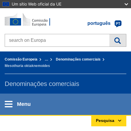
Um sítio Web oficial da UE
Início - Comissão Europeia
Ir para o conteúdo
português
PT
Search on Europa websites
You are here:
Comissão Europeia
…
Denominações comerciais
Mesothuria oktaknemoides
Denominações comerciais
Menu
Pesquisa