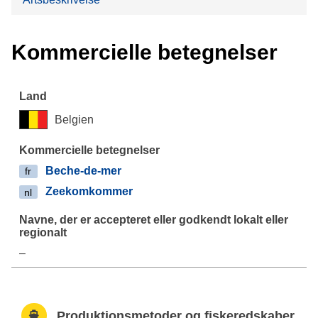
Kommercielle betegnelser
Belgien
Beche-de-mer
fr
Zeekomkommer
nl
–
Produktionsmetoder og fiskeredskaber