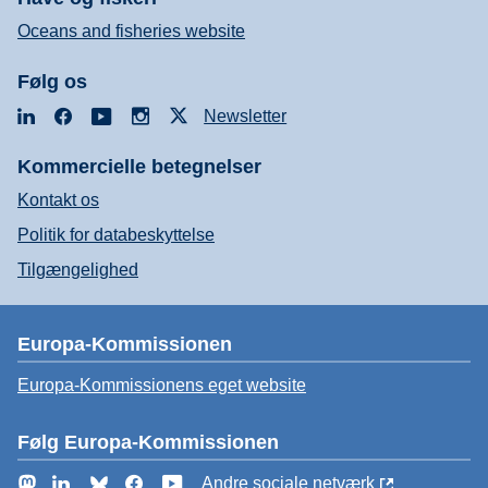
Oceans and fisheries website
Følg os
LinkedIn
Facebook
YouTube
Instagram
X
Newsletter
Kommercielle betegnelser
Kontakt os
Politik for databeskyttelse
Tilgængelighed
Europa-Kommissionen
Europa-Kommissionens eget website
Følg Europa-Kommissionen
Mastodon
LinkedIn
Bluesky
Facebook
YouTube
Andre sociale netværk