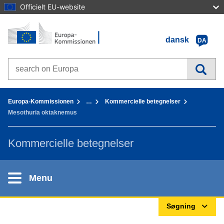
Officielt EU-website
Forside - Europa-Kommissionen
Gå til indhold
dansk
DA
Search on Europa websites
You are here:
Europa-Kommissionen
…
Kommercielle betegnelser
Mesothuria oktaknemus
Kommercielle betegnelser
Menu
Søgning