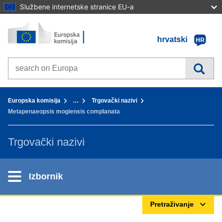
Službene internetske stranice EU-a
Početna stranica - Europska komisija
Idi na sadržaj
hrvatski
HR
Search on Europa websites
You are here:
Europska komisija
…
Trgovački nazivi
Metapenaeopsis mogiensis complanata
Trgovački nazivi
Izbornik
Pretraživanje