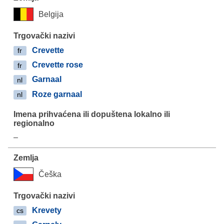
Belgija
Crevette
fr
Crevette rose
fr
Garnaal
nl
Roze garnaal
nl
–
Češka
Krevety
cs