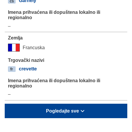
Garnely
cs
–
Francuska
crevette
fr
–
Pogledajte sve