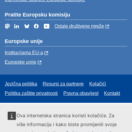
Pratite Europsku komisiju
Mastodon
LinkedIn
Bluesky
Facebook
YouTube
Ostale društvene mreže
Europske unije
Institucijama EU-a
Europske unije
Jezična politika
Resursi za partnere
Kolačići
Politika zaštite privatnosti
Pravna obavijest
Kontakt
Ova internetska stranica koristi kolačiće. Za
više informacija i kako biste promijenili svoje