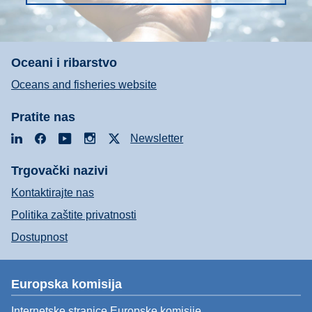
Oceani i ribarstvo
Oceans and fisheries website
Pratite nas
LinkedIn
Facebook
YouTube
Instagram
X
Newsletter
Trgovački nazivi
Kontaktirajte nas
Politika zaštite privatnosti
Dostupnost
Europska komisija
Internetske stranice Europske komisije