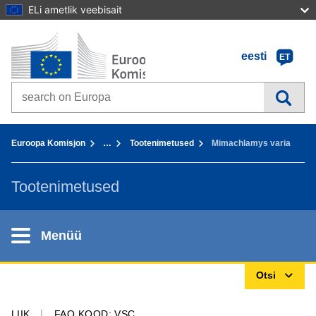
ELi ametlik veebisait
Avaleht - Euroopa Komisjon
Sisusse
eesti
ET
Search on Europa websites
You are here:
Euroopa Komisjon
…
Tootenimetused
Mimachlamys varia
Tootenimetused
Menüü
Otsi
LIIK
FAO KOOD: VSC