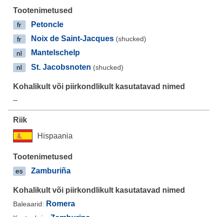
Petoncle
fr
Noix de Saint-Jacques
(shucked)
fr
Mantelschelp
nl
St. Jacobsnoten
(shucked)
nl
–
Hispaania
Zamburiña
es
Romera
Baleaarid: