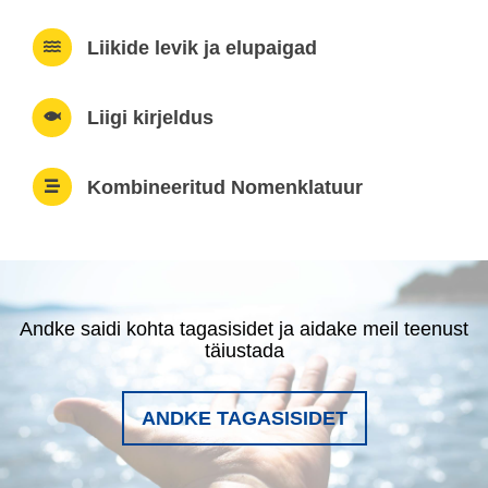
Liikide levik ja elupaigad
Liigi kirjeldus
Kombineeritud Nomenklatuur
Andke saidi kohta tagasisidet ja aidake meil teenust
täiustada
ANDKE TAGASISIDET