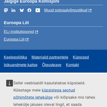
Jälgige Euroopa Komisjoni
Mastodon
LinkedIn
Bluesky
Facebook
YouTube
Muud sotsiaalvõrgustikud
Euroopa Liit
ELi institutsioonid
Euroopa Liit
Keelepoliitika
Materjalid partneritele
Küpsised
Isikuandmete kaitse
Õigusteave
Kontakt
Sellel veebisaidil kasutatakse küpsiseid.
Külastage meie
küpsistega seotud
põhimõtete lehekülge
või klõpsake mis tahes
lehekülje jaluses oleval lingil, et saada