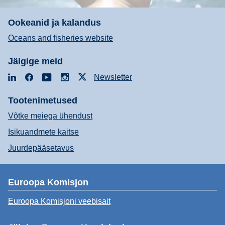
Ookeanid ja kalandus
Oceans and fisheries website
Jälgige meid
LinkedIn
Facebook
YouTube
Instagram
X
Newsletter
Tootenimetused
Võtke meiega ühendust
Isikuandmete kaitse
Juurdepääsetavus
Euroopa Komisjon
Euroopa Komisjoni veebisait