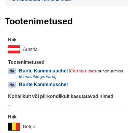
Tootenimetused
Austria
Bunte Kammmuschel
[
Chlamys varia
sünonüümina
de
Mimachlamys varia
]
Bunte Kammmuschel
de
–
Belgia