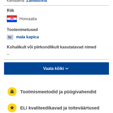
Zamburina
Kantaabria:
Horvaatia
mala kapica
hr
–
Vaata kõiki
Tootmismeetodid ja püügivahendid
ELi kvaliteedikavad ja toiteväärtused