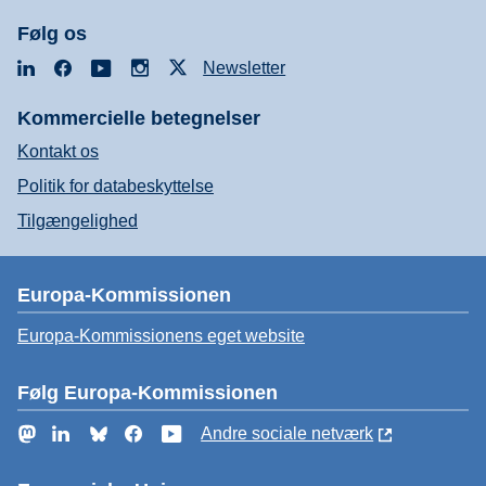
Følg os
LinkedIn
Facebook
YouTube
Instagram
X
Newsletter
Kommercielle betegnelser
Kontakt os
Politik for databeskyttelse
Tilgængelighed
Europa-Kommissionen
Europa-Kommissionens eget website
Følg Europa-Kommissionen
Mastodon
LinkedIn
Bluesky
Facebook
YouTube
Andre sociale netværk