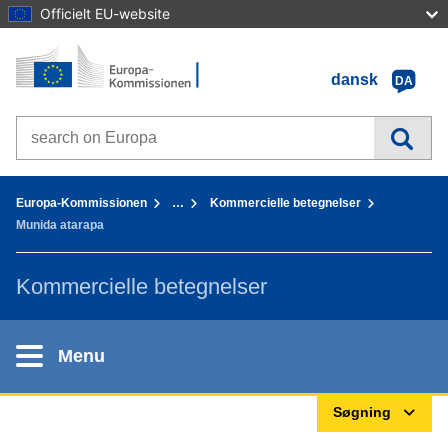
Officielt EU-website
Forside - Europa-Kommissionen
Gå til indhold
dansk
DA
Search on Europa websites
You are here:
Europa-Kommissionen
…
Kommercielle betegnelser
Munida atarapa
Kommercielle betegnelser
Menu
Søgning