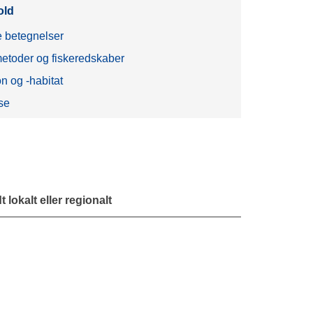
old
 betegnelser
etoder og fiskeredskaber
on og -habitat
se
 lokalt eller regionalt