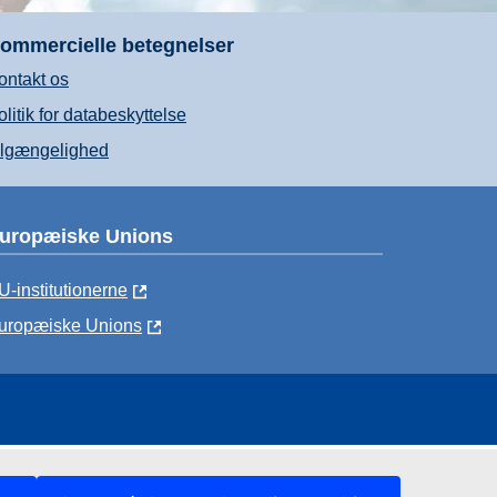
ommercielle betegnelser
ontakt os
olitik for databeskyttelse
ilgængelighed
uropæiske Unions
U-institutionerne
uropæiske Unions