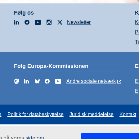
Følg os
K
LinkedIn
Facebook
YouTube
Instagram
X
Newsletter
K
P
T
Følg Europa-Kommissionen
E
Mastodon
LinkedIn
Bluesky
Facebook
YouTube
Andre sociale netværk
E
E
s
Politik for databeskyttelse
Juridisk meddelelse
Kontakt
in på vores
side om