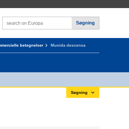
Search on Europa websites
Søgning
mercielle betegnelser
Munida descensa
Søgning