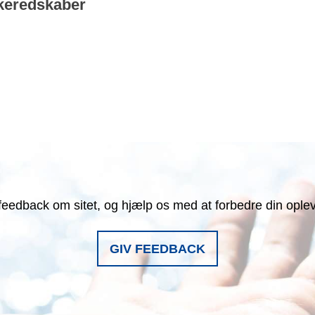
keredskaber
feedback om sitet, og hjælp os med at forbedre din ople
GIV FEEDBACK