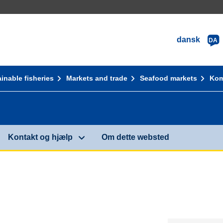
dansk
DA
inable fisheries
Markets and trade
Seafood markets
Kom
Kontakt og hjælp
Om dette websted