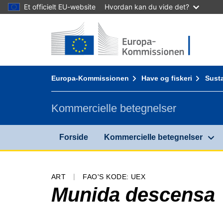
Et officielt EU-website
Hvordan kan du vide det?
Forside - Europa-Kommissionen
Gå til indhold
You are here:
Europa-Kommissionen
Have og fiskeri
Susta
Kommercielle betegnelser
Forside
Kommercielle betegnelser
ART
FAO'S KODE: UEX
Munida descensa