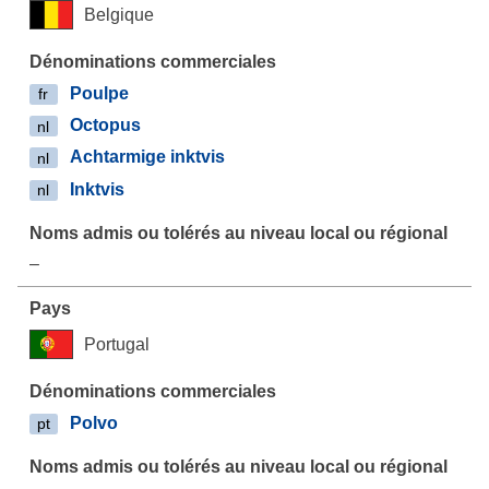
Belgique
Poulpe
fr
Octopus
nl
Achtarmige inktvis
nl
Inktvis
nl
–
Portugal
Polvo
pt