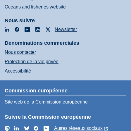
Oceans and fisheries website
Nous suivre
LinkedIn
Facebook
YouTube
Instagram
X
Newsletter
Dénominations commerciales
Nous contacter
Protection de la vie privée
Accessibilité
Commission européenne
Site web de la Commission européenne
Suivre la Commission européenne
Mastodon
LinkedIn
Bluesky
Facebook
YouTube
Autres réseaux sociaux