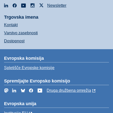
LinkedIn
Facebook
YouTube
Instagram
X
Newsletter
Trgovska imena
Kontakt
Varstvo zasebnosti
Dostopnost
Evropska komisija
Spletišče Evropske komisije
Spremljajte Evropsko komisijo
Mastodon
LinkedIn
Bluesky
Facebook
YouTube
Druga družbena omrežja
Evropska unija