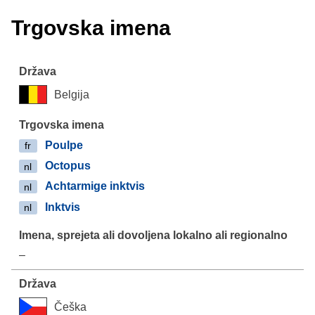
Trgovska imena
Belgija
Poulpe
fr
Octopus
nl
Achtarmige inktvis
nl
Inktvis
nl
–
Češka