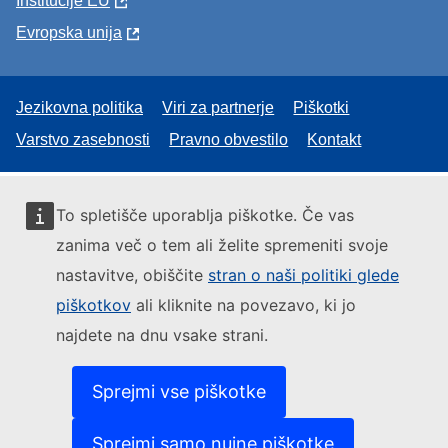
Institucije EU
Evropska unija
Jezikovna politika
Viri za partnerje
Piškotki
Varstvo zasebnosti
Pravno obvestilo
Kontakt
To spletišče uporablja piškotke. Če vas
zanima več o tem ali želite spremeniti svoje
nastavitve, obiščite
stran o naši politiki glede
piškotkov
ali kliknite na povezavo, ki jo
najdete na dnu vsake strani.
Sprejmi vse piškotke
Sprejmi samo nujne piškotke