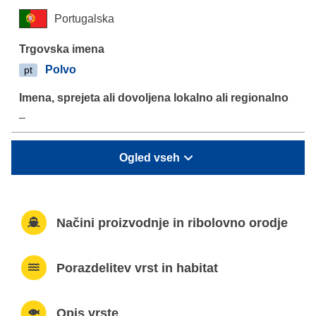
Portugalska
Polvo
pt
–
Ogled vseh
Načini proizvodnje in ribolovno orodje
Porazdelitev vrst in habitat
Opis vrste