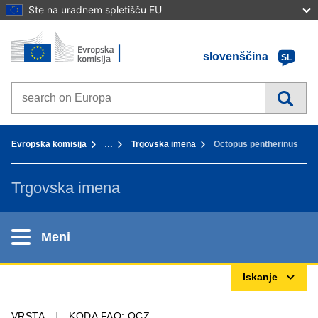
Ste na uradnem spletišču EU
Domov - Evropska komisija
Pojdi na vsebino
slovenščina
SL
Search on Europa websites
You are here:
Evropska komisija
…
Trgovska imena
Octopus pentherinus
Trgovska imena
Meni
Iskanje
VRSTA
KODA FAO: OCZ