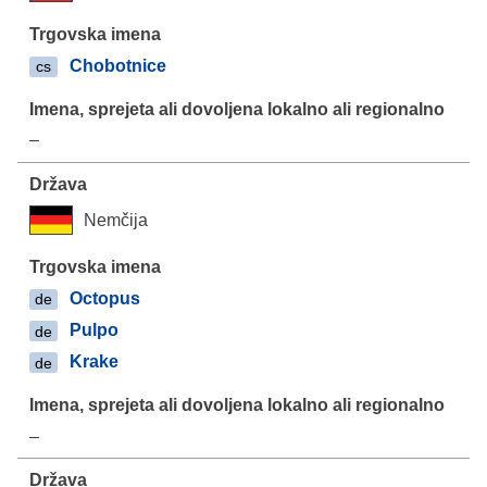
Chobotnice
cs
–
Nemčija
Octopus
de
Pulpo
de
Krake
de
–