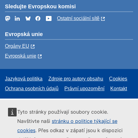
Sledujte Evropskou komisi
Mastodon
LinkedIn
Bluesky
Facebook
YouTube
Ostatní sociální sítě
Evropská unie
Orgány EU
Evropská unie
Jazyková politika
Zdroje pro autory obsahu
Cookies
Ochrana osobních údajů
Právní upozornění
Kontakt
Tyto stránky používají soubory cookie.
Navštivte naši
stránku o politice týkající se
cookies
. Přes odkaz v zápatí jsou k dispozici