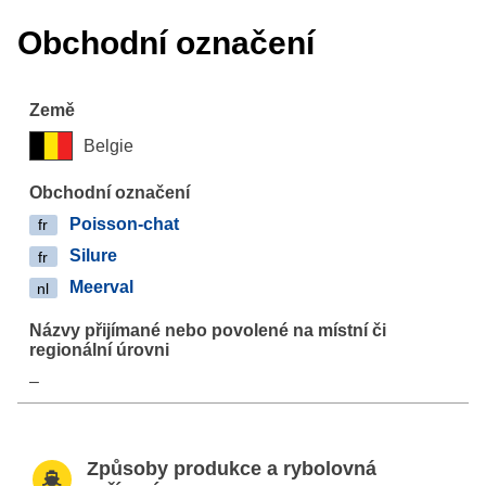
Obchodní označení
Belgie
Poisson-chat
fr
Silure
fr
Meerval
nl
–
Způsoby produkce a rybolovná