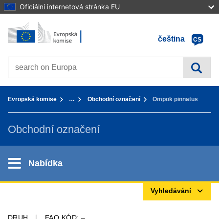
Oficiální internetová stránka EU
Home - Evropská komise
Přejít k obsahu
čeština
CS
Search on Europa websites
You are here:
Evropská komise
…
Obchodní označení
Ompok pinnatus
Obchodní označení
Nabídka
Vyhledávání
DRUH
FAO KÓD: –