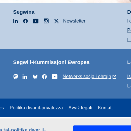
Segwina
D
LinkedIn
Facebook
YouTube
Instagram
X
Newsletter
I
P
L
Segwi l-Kummissjoni Ewropea
L
Mastodon
LinkedIn
Bluesky
Facebook
YouTube
Netwerks soċjali oħrajn
Is
L
es
Politika dwar il-privatezza
Avviż legali
Kuntatt
 tal-politika dwar il-