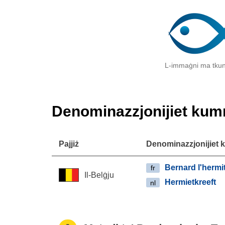
L-immaġni ma tkun
Denominazzjonijiet kum
Pajjiż
Denominazzjonijiet 
Bernard l'hermi
fr
Il-Belġju
Hermietkreeft
nl