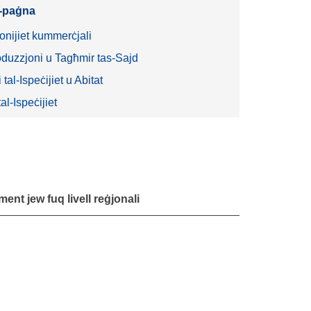
l-paġna
nijiet kummerċjali
oduzzjoni u Tagħmir tas-Sajd
 tal-Ispeċijiet u Abitat
al-Ispeċijiet
ment jew fuq livell reġjonali