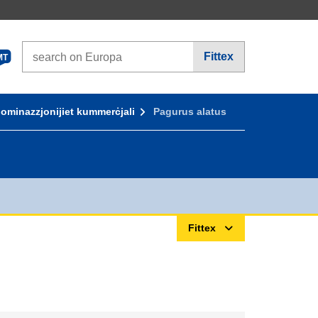
Search on Europa websites
Fittex
MT
ominazzjonijiet kummerċjali
Pagurus alatus
Fittex