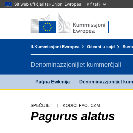
Sit web uffiċjali tal-Unjoni Ewropea
Kif taf?
Paġna Ewlenija - Il-Kummissjoni Ewropea
Mur fil-kontenut
You are here:
Il-Kummissjoni Ewropea
Oċeani u sajd
Susta
Denominazzjonijiet kummerċjali
Paġna Ewlenija
Denominazzjonijiet kum
SPEĊIJIET
KODIĊI FAO: CZM
Pagurus alatus