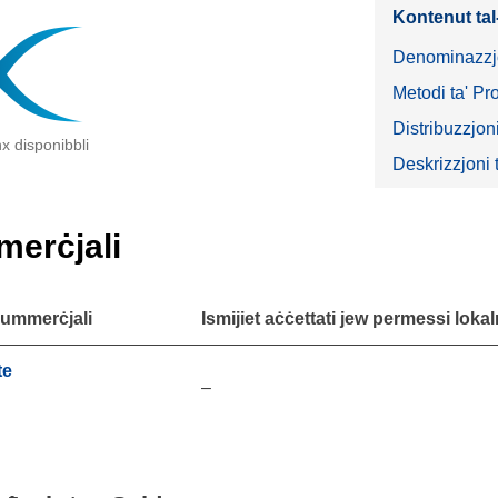
Kontenut ta
Denominazzjo
Metodi ta' Pr
Distribuzzjoni
x disponibbli
Deskrizzjoni t
merċjali
kummerċjali
Ismijiet aċċettati jew permessi lokal
te
–