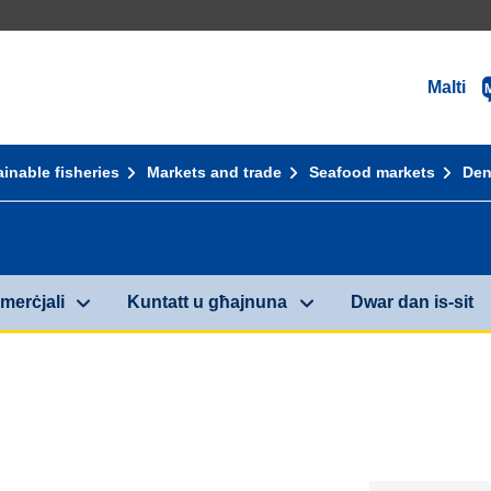
Malti
inable fisheries
Markets and trade
Seafood markets
Den
merċjali
Kuntatt u għajnuna
Dwar dan is-sit