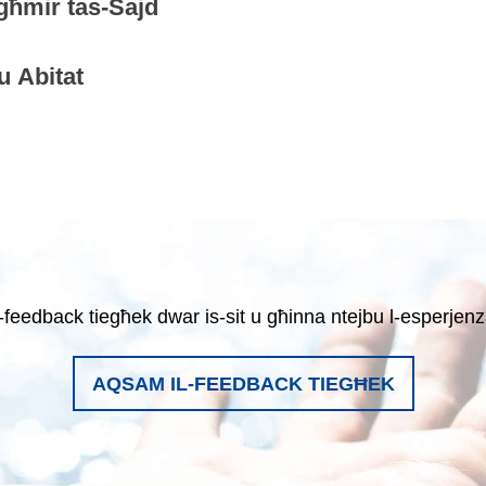
agħmir tas-Sajd
 u Abitat
-feedback tiegħek dwar is-sit u għinna ntejbu l-esperjenz
AQSAM IL-FEEDBACK TIEGĦEK