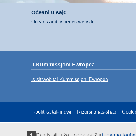
Oċeani u sajd
Oceans and fisheries website
Il-Kummissjoni Ewropea
Is-sit web tal-Kummissjoni Ewropea
Il-politika tal-lingwi
Riżorsi għas-sħab
Cooki
Dan is-sit juża l-cookies. Żur
il-paġna tagħna