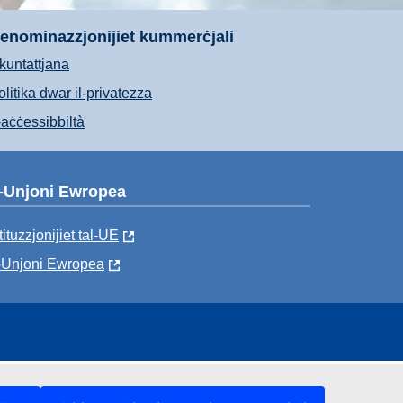
enominazzjonijiet kummerċjali
kkuntattjana
olitika dwar il-privatezza
-aċċessibbiltà
-Unjoni Ewropea
tituzzjonijiet tal-UE
-Unjoni Ewropea