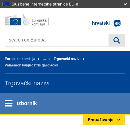
Službene internetske stranice EU-a
Početna stranica - Europska komisija
Idi na sadržaj
hrvatski
HR
Search on Europa websites
You are here:
Europska komisija
…
Trgovački nazivi
Palaemon longirostris garciacidi
Trgovački nazivi
Izbornik
Pretraživanje