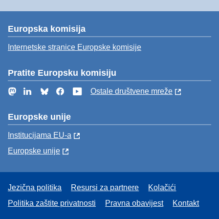
Europska komisija
Internetske stranice Europske komisije
Pratite Europsku komisiju
Mastodon
LinkedIn
Bluesky
Facebook
YouTube
Ostale društvene mreže
Europske unije
Institucijama EU-a
Europske unije
Jezična politika
Resursi za partnere
Kolačići
Politika zaštite privatnosti
Pravna obavijest
Kontakt