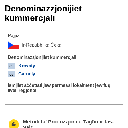
Denominazzjonijiet
kummerċjali
Ir-Repubblika Ċeka
Krevety
cs
Garnely
cs
–
Metodi ta' Produzzjoni u Tagħmir tas-
Sajd