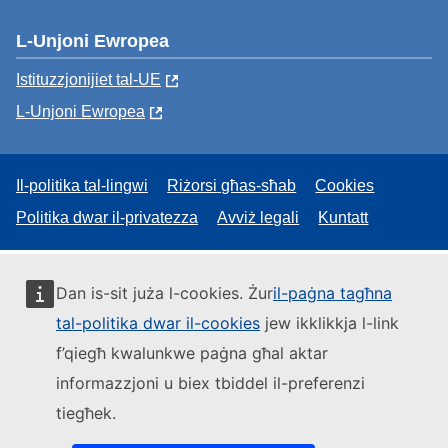
L-Unjoni Ewropea
Istituzzjonijiet tal-UE
L-Unjoni Ewropea
Il-politika tal-lingwi
Riżorsi għas-sħab
Cookies
Politika dwar il-privatezza
Avviż legali
Kuntatt
Dan is-sit juża l-cookies. Żur
il-paġna tagħna
tal-politika dwar il-cookies
jew ikklikkja l-link
f’qiegħ kwalunkwe paġna għal aktar
informazzjoni u biex tbiddel il-preferenzi
tiegħek.