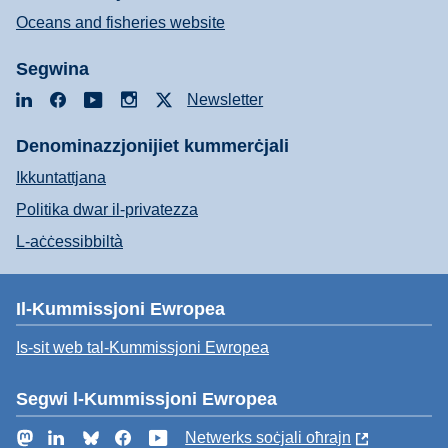
Oceans and fisheries website
Segwina
LinkedIn
Facebook
YouTube
Instagram
X
Newsletter
Denominazzjonijiet kummerċjali
Ikkuntattjana
Politika dwar il-privatezza
L-aċċessibbiltà
Il-Kummissjoni Ewropea
Is-sit web tal-Kummissjoni Ewropea
Segwi l-Kummissjoni Ewropea
Mastodon
LinkedIn
Bluesky
Facebook
YouTube
Netwerks soċjali oħrajn