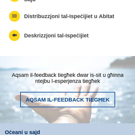
Distribuzzjoni tal-Ispeċijiet u Abitat
Deskrizzjoni tal-Ispeċijiet
Aqsam il-feedback tiegħek dwar is-sit u għinna
ntejbu l-esperjenza tiegħek
AQSAM IL-FEEDBACK TIEGĦEK
Oċeani u sajd