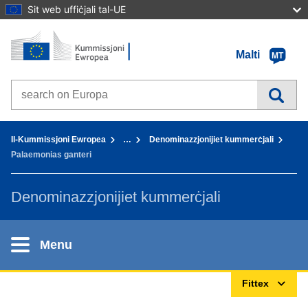
Sit web uffiċjali tal-UE
Paġna Ewlenija - Il-Kummissjoni Ewropea
Mur fil-kontenut
Malti
MT
Search on Europa websites
You are here:
Il-Kummissjoni Ewropea
…
Denominazzjonijiet kummerċjali
Palaemonias ganteri
Denominazzjonijiet kummerċjali
Menu
Fittex