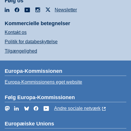
Følg os
LinkedIn
Facebook
YouTube
Instagram
X
Newsletter
Kommercielle betegnelser
Kontakt os
Politik for databeskyttelse
Tilgængelighed
Europa-Kommissionen
Europa-Kommissionens eget website
Følg Europa-Kommissionen
Mastodon
LinkedIn
Bluesky
Facebook
YouTube
Andre sociale netværk
Europæiske Unions