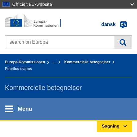
Officielt EU-website
Forside - Europa-Kommissionen
Gå til indhold
dansk
DA
Search on Europa websites
You are here:
Europa-Kommissionen
…
Kommercielle betegnelser
Peprilus ovatus
Kommercielle betegnelser
Menu
Søgning