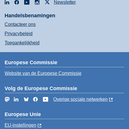
LinkedIn
Facebook
YouTube
Instagram
X
Newsletter
Handelsbenamingen
Contacteer ons
Privacybeleid
Toegankelijkheid
Europese Commissie
Website van de Europese Commissie
Volg de Europese Commissie
Mastodon
LinkedIn
Bluesky
Facebook
YouTube
Overige sociale netwerken
Europese Unie
EU-instellingen