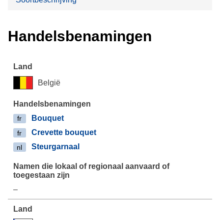
Handelsbenamingen
België
Bouquet
fr
Crevette bouquet
fr
Steurgarnaal
nl
–