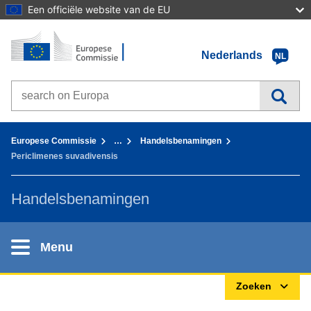
Een officiële website van de EU
Home - Europese Commissie
Ga naar de inhoud
Nederlands
NL
Search on Europa websites
You are here:
Europese Commissie
…
Handelsbenamingen
Periclimenes suvadivensis
Handelsbenamingen
Menu
Zoeken