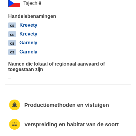
Tsjechië
Krevety
cs
Krevety
cs
Garnely
cs
Garnely
cs
–
Productiemethoden en vistuigen
Verspreiding en habitat van de soort