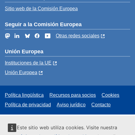
Sitio web de la Comisión Europea
Seguir a la Comisión Europea
Mastodon
LinkedIn
Bluesky
Facebook
YouTube
Otras redes sociales
Unión Europea
Instituciones de la UE
Unión Europea
Política lingüística
Recursos para socios
Cookies
Política de privacidad
Aviso jurídico
Contacto
Este sitio web utiliza cookies. Visite nuestra