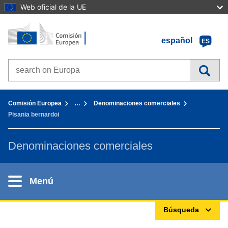
Web oficial de la UE
Inicio - Comisión Europea
Ir al contenido
español
ES
Search on Europa websites
You are here:
Comisión Europea
…
Denominaciones comerciales
Pisania bernardoi
Denominaciones comerciales
Menú
Búsqueda