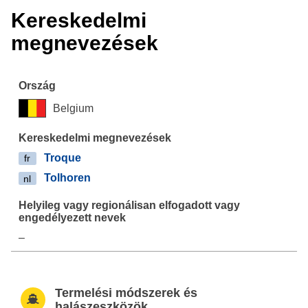
Kereskedelmi
megnevezések
Belgium
Troque
fr
Tolhoren
nl
–
Termelési módszerek és
halászeszközök