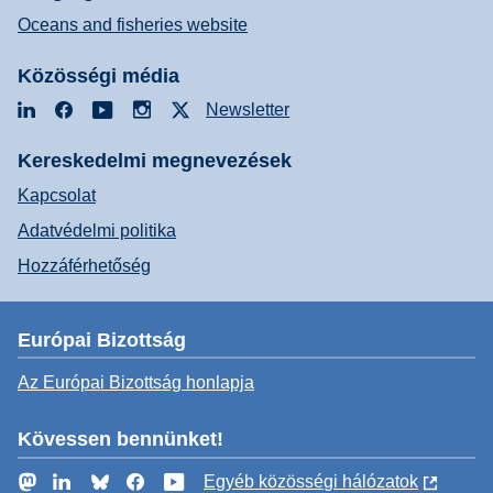
Oceans and fisheries website
Közösségi média
LinkedIn
Facebook
YouTube
Instagram
X
Newsletter
Kereskedelmi megnevezések
Kapcsolat
Adatvédelmi politika
Hozzáférhetőség
Európai Bizottság
Az Európai Bizottság honlapja
Kövessen bennünket!
Mastodon
LinkedIn
Bluesky
Facebook
YouTube
Egyéb közösségi hálózatok