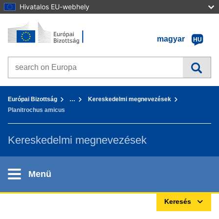
Hivatalos EU-webhely
Kezdőlap - Európai Bizottság
Tovább a tartalomhoz
magyar
HU
Search on Europa websites
You are here:
Európai Bizottság
…
Kereskedelmi megnevezések
Planitrochus amicus
Kereskedelmi megnevezések
Menü
Keresés